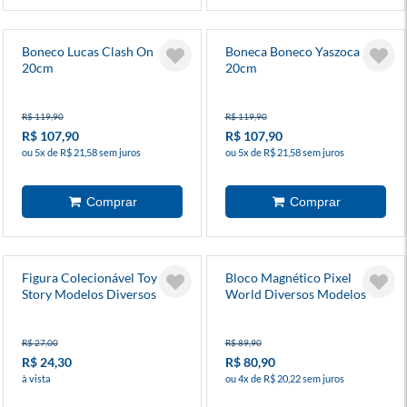
Boneco Lucas Clash On
Boneca Boneco Yaszoca
20cm
20cm
R$ 119,90
R$ 119,90
R$ 107,90
R$ 107,90
ou 5x de R$ 21,58 sem juros
ou 5x de R$ 21,58 sem juros
Figura Colecionável Toy
Bloco Magnético Pixel
Story Modelos Diversos
World Diversos Modelos
R$ 27,00
R$ 89,90
R$ 24,30
R$ 80,90
à vista
ou 4x de R$ 20,22 sem juros