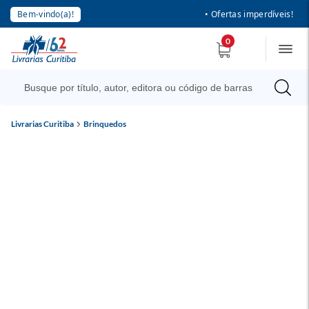
Bem-vindo(a)!
• Ofertas imperdíveis!
0
Livrarias Curitiba
Brinquedos