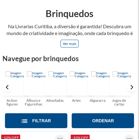
Brinquedos
Na Livrarias Curitiba, a diversão é garantida! Descubra um
mundo de criatividade e imaginação, onde cada brinquedo é
uma porta para aventuras e aprendizados, que estimulam o
Ver mais
raciocínio, coordenação motora e a sociabilidade. Brincar
permite explorar novas realidades e enriquecer habilidades!
Navegue por brinquedos
Oferecemos opções para todas as idades e interesses, como
jogos de famílias, quebra-cabeças e muito mais! Brincar cria
memórias inesquecíveis e fortalecer os laços familiares.
Encontrar o brinquedo perfeito nunca foi tão fácil!
Action
Álbuns e
Almofadas
Artes
Algazarra
Jogos de
Blo
figures
Figurinhas
cartas
Mo
FILTRAR
ORDENAR
-10% OFF
-10% OFF