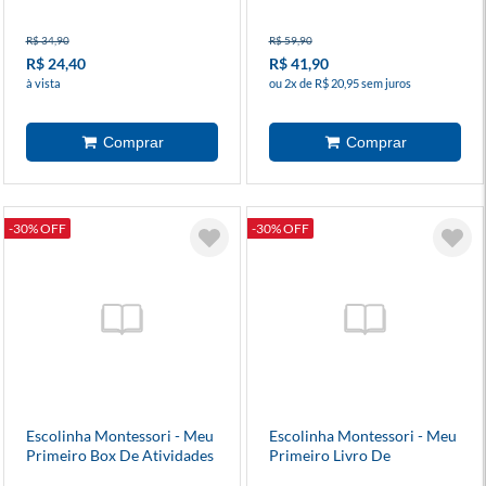
Atividades - Cores
- Cores
R$ 34,90
R$ 59,90
R$ 24,40
R$ 41,90
à vista
ou 2x de R$ 20,95 sem juros
-30% OFF
-30% OFF
Escolinha Montessori - Meu
Escolinha Montessori - Meu
Primeiro Box De Atividades
Primeiro Livro De
- Emoções
Atividades - Lar