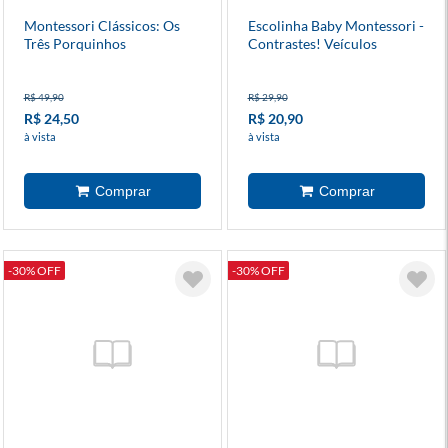
Montessori Clássicos: Os
Escolinha Baby Montessori -
Três Porquinhos
Contrastes! Veículos
R$ 49,90
R$ 29,90
R$ 24,50
R$ 20,90
à vista
à vista
-30% OFF
-30% OFF