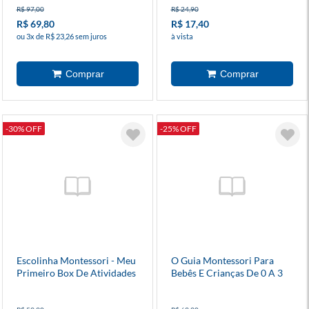
R$ 97,00
R$ 24,90
R$ 69,80
R$ 17,40
ou 3x de R$ 23,26 sem juros
à vista
-30% OFF
-25% OFF
Escolinha Montessori - Meu
O Guia Montessori Para
Primeiro Box De Atividades
Bebês E Crianças De 0 A 3
- Formas
Anos