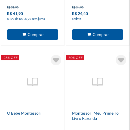
R$ 59,90
R$ 34,90
R$ 41,90
R$ 24,40
ou 2x de R$ 20,95 sem juros
à vista
-28% OFF
-30% OFF
O Bebê Montessori
Montessori Meu Primeiro
Livro Fazenda