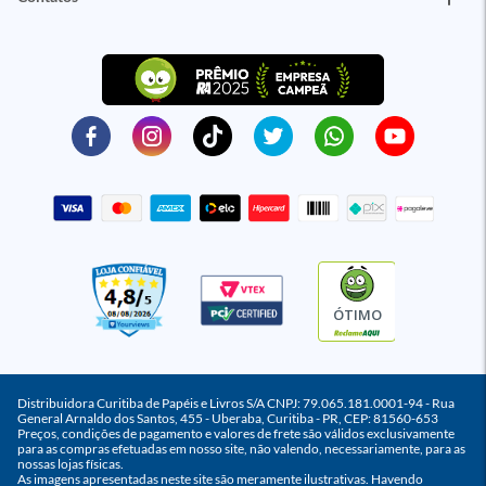
ÓTIMO
Distribuidora Curitiba de Papéis e Livros S/A CNPJ: 79.065.181.0001-94 - Rua
General Arnaldo dos Santos, 455 - Uberaba, Curitiba - PR, CEP: 81560-653
Preços, condições de pagamento e valores de frete são válidos exclusivamente
para as compras efetuadas em nosso site, não valendo, necessariamente, para as
nossas lojas físicas.
As imagens apresentadas neste site são meramente ilustrativas. Havendo