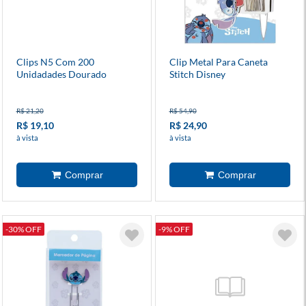
Clips N5 Com 200
Clip Metal Para Caneta
Unidadades Dourado
Stitch Disney
R$ 21,20
R$ 54,90
R$ 19,10
R$ 24,90
à vista
à vista
-30% OFF
-9% OFF