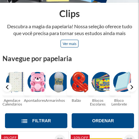
Clips
Descubra a magia da papelaria! Nossa seleção oferece tudo
que você precisa para tornar seus estudos ainda mais
inspiradores e produtos que tornarão sua rotina profissional
Ver mais
mais eficiente e agradável. Abrace a arte de escrever,
desenhar, planejar e criar. Seja parte dessa jornada repleta de
Navegue por papelaria
cores, ideias e possibilidades. Tenha certeza, temos a
papelaria ideal para tornar sua rotina mais inspiradora e
encantadora! Seja para estudantes em busca do material
perfeito para suas aulas, profissionais que buscam organizar
seus escritórios, temos tudo que você precisa!
Agendas e
Apontadores
Armarinhos
Balão
Blocos
Bloco
Bol
Calendários
Escolares
Lembrete
Moc
FILTRAR
ORDENAR
-9% OFF
-10% OFF