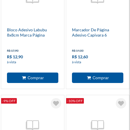
Bloco Adesivo Labubu
Marcador De Página
8x8cm Marca Página
Adesivo Capivara 6
Diversos Modelos
Unidades
R$ 17,90
R$ 14,00
R$ 12,90
R$ 12,60
à vista
à vista
-9% OFF
-10% OFF