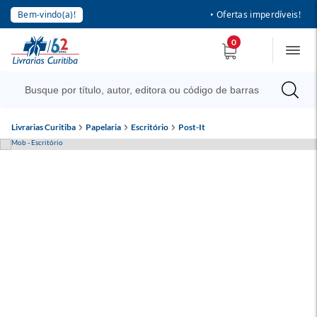
Bem-vindo(a)!
• Ofertas imperdíveis!
0
Livrarias Curitiba
Papelaria
Escritório
Post-It