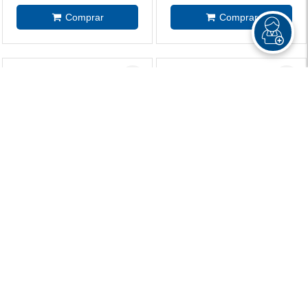
Bloco Anotações Adesivo
Bloco De Anotações
Amarelo Neon 100 Folhas
Adesivo 4 Unidades 100
Folhas Neon
R$ 9,90
R$ 11,20
R$ 8,90
R$ 10,10
à vista
à vista
Bloco De Anotações
Bloco Adesivo Memo
Adesivo 250 Folhas 5 Cores
Pautado Kraft
Neon
R$ 10,70
R$ 14,60