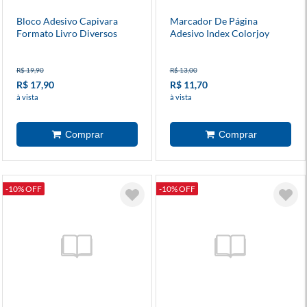
Bloco Adesivo Capivara
Marcador De Página
Formato Livro Diversos
Adesivo Index Colorjoy
Modelos
Com 5 Blocos 20 Folhas
R$ 19,90
R$ 13,00
R$ 17,90
R$ 11,70
à vista
à vista
-10% OFF
-10% OFF