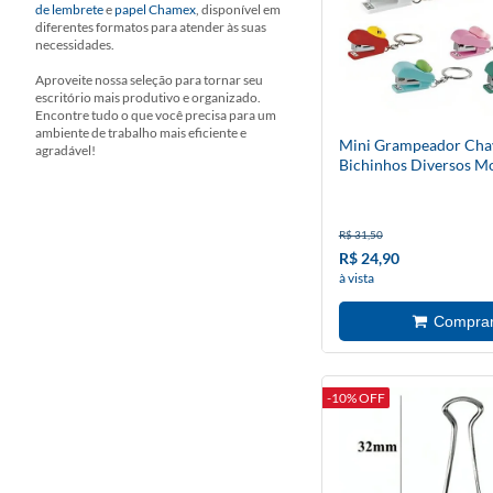
de lembrete
e
papel Chamex
, disponível em
diferentes formatos para atender às suas
necessidades.
Aproveite nossa seleção para tornar seu
escritório mais produtivo e organizado.
Encontre tudo o que você precisa para um
ambiente de trabalho mais eficiente e
Mini Grampeador Cha
agradável!
Bichinhos Diversos M
R$ 31,50
R$ 24,90
à vista
-10% OFF