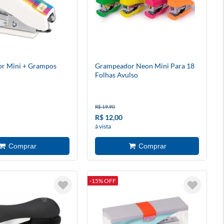
r Mini + Grampos
Grampeador Neon Mini Para 18
Folhas Avulso
R$ 19,90
R$ 12,00
à vista
-15% OFF