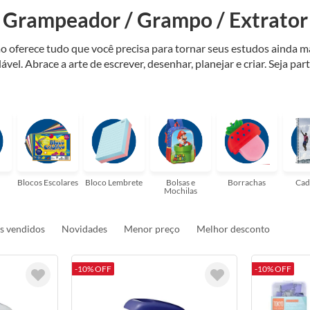
Grampeador / Grampo / Extrator
o oferece tudo que você precisa para tornar seus estudos ainda m
ável. Abrace a arte de escrever, desenhar, planejar e criar. Seja par
elaria ideal para tornar sua rotina mais inspiradora e encantadora
ulas, profissionais que buscam organizar seus escritórios, temos t
Blocos Escolares
Bloco Lembrete
Bolsas e
Borrachas
Cad
Mochilas
s vendidos
Novidades
Menor preço
Melhor desconto
-10% OFF
-10% OFF