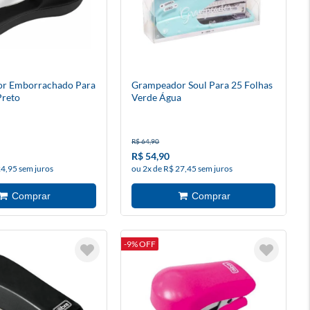
r Emborrachado Para
Grampeador Soul Para 25 Folhas
Preto
Verde Água
R$ 64,90
R$ 54,90
24,95 sem juros
ou 2x de R$ 27,45 sem juros
-9% OFF