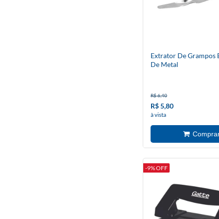
Extrator De Grampos 
De Metal
R$ 6,40
R$ 5,80
à vista
-9% OFF