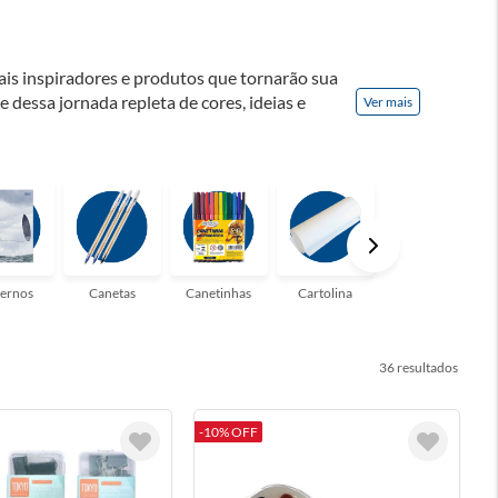
ais inspiradores e produtos que tornarão sua
te dessa jornada repleta de cores, ideias e
Ver mais
! Seja para estudantes em busca do material
udo que você precisa!
ernos
Canetas
Canetinhas
Cartolina
Clips
36
-10% OFF