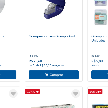
mpo
Grampeador Sem Grampo Azul
Grampomo
Unidades
R$ 84,00
R$ 6,50
R$ 75,60
R$ 5,80
os
ou 3x de R$ 25,20 sem juros
à vista
-10% OFF
-10% OFF