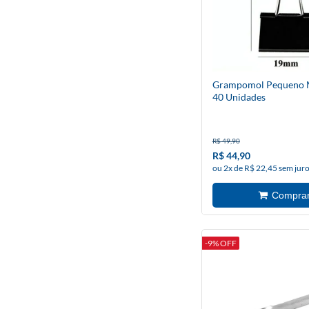
Grampomol Pequeno M
40 Unidades
R$ 49,90
R$ 44,90
ou 2x de R$ 22,45 sem jur
-9% OFF