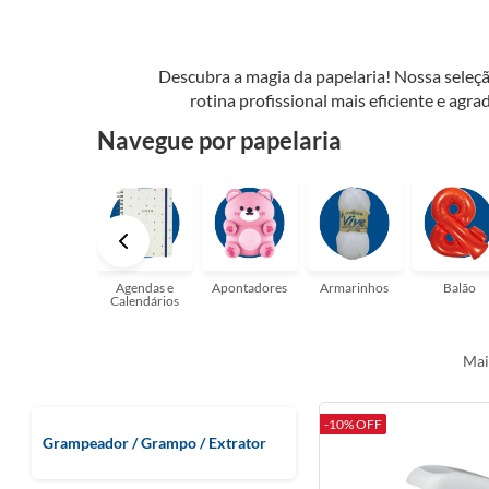
Descubra a magia da papelaria! Nossa seleçã
rotina profissional mais eficiente e agrad
possibilidades. Tenha certeza, temos a pap
Navegue por papelaria
perfeito para suas a
Agendas e
Apontadores
Armarinhos
Balão
Calendários
Mai
-10% OFF
Grampeador / Grampo / Extrator