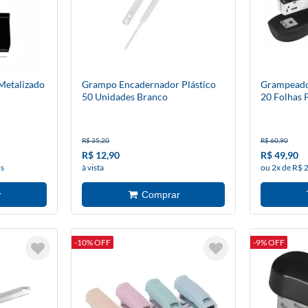
etalizado
Grampo Encadernador Plástico
Grampeado
50 Unidades Branco
20 Folhas 
R$ 35,20
R$ 60,90
R$ 12,90
R$ 49,90
os
à vista
ou 2x de R$ 
-10% OFF
-9% OFF