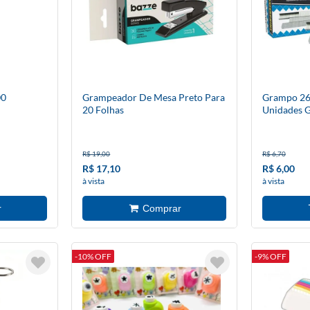
00
Grampeador De Mesa Preto Para
Grampo 26
20 Folhas
Unidades G
R$ 19,00
R$ 6,70
R$ 17,10
R$ 6,00
à vista
à vista
-10% OFF
-9% OFF