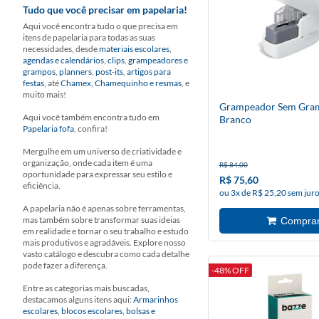
Tudo que você precisar em papelaria!
Aqui você encontra tudo o que precisa em
itens de papelaria para todas as suas
necessidades, desde
materiais escolares
,
agendas e calendários
,
clips
,
grampeadores e
grampos
,
planners
,
post-its
,
artigos para
festas
, até
Chamex, Chamequinho e resmas
, e
muito mais!
Grampeador Sem Gra
Aqui você também encontra tudo em
Branco
Papelaria fofa
, confira!
Mergulhe em um universo de criatividade e
organização, onde cada item é uma
R$ 84,00
oportunidade para expressar seu estilo e
R$ 75,60
eficiência.
ou 3x de R$ 25,20 sem jur
A papelaria não é apenas sobre ferramentas,
mas também sobre transformar suas ideias
em realidade e tornar o seu trabalho e estudo
mais produtivos e agradáveis. Explore nosso
vasto catálogo e descubra como cada detalhe
pode fazer a diferença.
-48% OFF
Entre as categorias mais buscadas,
destacamos alguns itens aqui:
Armarinhos
escolares
,
blocos escolares
,
bolsas e