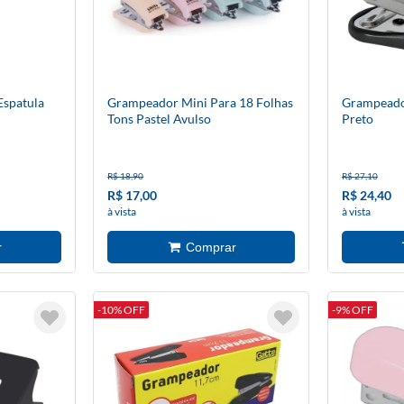
Espatula
Grampeador Mini Para 18 Folhas
Grampeador
Tons Pastel Avulso
Preto
R$ 18,90
R$ 27,10
R$ 17,00
R$ 24,40
à vista
à vista
-10% OFF
-9% OFF