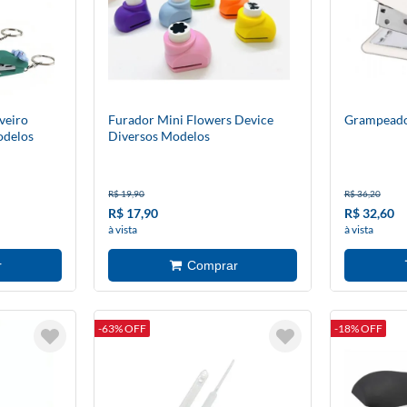
veiro
Furador Mini Flowers Device
Grampeado
odelos
Diversos Modelos
R$ 19,90
R$ 36,20
R$ 17,90
R$ 32,60
à vista
à vista
-63% OFF
-18% OFF