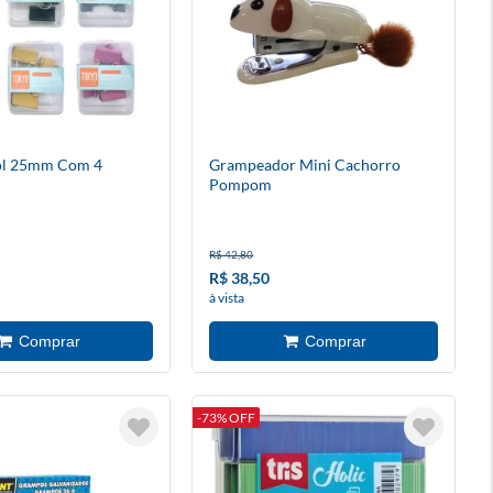
l 25mm Com 4
Grampeador Mini Cachorro
Pompom
R$ 42,80
R$ 38,50
à vista
-73% OFF