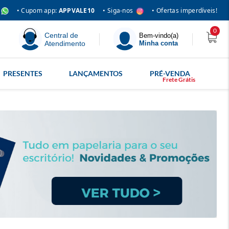
• Siga-nos
• Cupom app:
APPVALE10
• Ofertas imperdíveis!
0
Central de
Bem-vindo(a)
Atendimento
Minha conta
PRESENTES
LANÇAMENTOS
PRÉ-VENDA