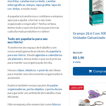
mochilas
,
canetas marca-texto
,
canetas
esferográficas
,
estojos
,
lápis grafite
,
lápis de
cor
,
tintas
, e muito mais!
A papelaria transforma o cotidiano e estamos
aqui para ajudar a tornar o seu mais
organizado e inspirador! Tenha certeza,
temos tudo o que você precisa para tornar
cada dia mais produtivo e criativo!
Grampo 26.6 Com 50
Unidades Galvanizado
Tudo em papelaria para seu
escritório!
Transforme seu espaço de trabalho com
nossa ampla gama de produtos de
papelaria
R$ 11,50
para escritório
. Desde
agendas e calendários
R$ 5,90
até
planners
, temos tudo o que você precisa
à vista
para manter sua organização em dia.
Nossos
clipes
,
elásticos
, e
post-its
são ideais
para manter seus documentos organizados e
acessíveis.
Explore também nossas opções de
pastas
-20% OFF
organizadoras
,
porta-objetos
, e
porta-durex
para garantir um ambiente de trabalho mais
eficiente.
Não se esqueça dos essenciais como
blocos