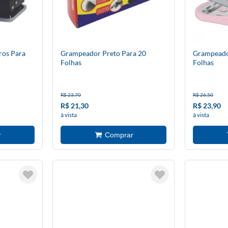
ros Para
Grampeador Preto Para 20
Grampeado
Folhas
Folhas
R$ 23,70
R$ 26,50
R$ 21,30
R$ 23,90
à vista
à vista