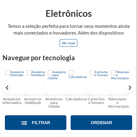
Eletrônicos
Temos a seleção perfeita para tornar seus momentos ainda
mais conectados e inovadores. Além dos dispositivos
eletrônicos, oferecemos uma variedade de acessórios
Ver mais
projetados para otimizar a funcionalidade e a praticidade dos
produtos de tecnologia, como headsets, teclados mecânicos
Navegue por tecnologia
e mouses de alta precisão, que são apenas alguns dos itens
que você encontrará em nossa linha de acessórios gamers.
Convidamos você a explorar nossa seleção de produtos e se
surpreender com as possibilidades! Faça parte dessa jornada
tecnológica conosco e desfrute de uma experiência única de
conexão.
Acessórios
Acessórios
Acessórios
Calculadoras
Cartuchos
Telescópios
G
Informática
Notebook
para
e Tonners
e
Celular
Microscópios
FILTRAR
ORDENAR