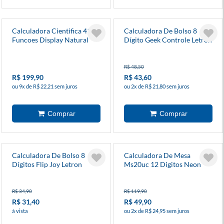
Calculadora Cientifica 417
Calculadora De Bolso 8
Funcoes Display Natural
Dígito Geek Controle Letron
Preta (Fx-991esplus-2w4dt)
- Casio
R$ 48,50
R$ 199,90
R$ 43,60
ou 9x de R$ 22,21 sem juros
ou 2x de R$ 21,80 sem juros
Calculadora De Bolso 8
Calculadora De Mesa
Dígitos Flip Joy Letron
Ms20uc 12 Digitos Neon
Amarela - Casio
R$ 34,90
R$ 119,90
R$ 31,40
R$ 49,90
à vista
ou 2x de R$ 24,95 sem juros