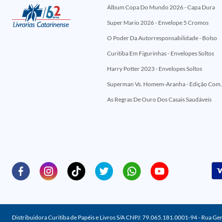
Álbum Copa Do Mundo 2026 - Capa Dura
Super Mario 2026 - Envelope 5 Cromos
O Poder Da Autorresponsabilidade - Bolso
Curitiba Em Figurinhas - Envelopes Soltos
Harry Potter 2023 - Envelopes Soltos
Superman Vs. Homem-Aranha - Edi
As Regras De Ouro Dos Casais Saudáveis
Distribuidora Curitiba de Papéis e Livros S/A CNPJ: 79.065.181.0001-94 - Rua Ge