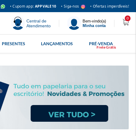
• Siga-nos
• Cupom app:
APPVALE10
• Ofertas imperdíveis!
0
Central de
Bem-vindo(a)
Atendimento
Minha conta
PRESENTES
LANÇAMENTOS
PRÉ-VENDA