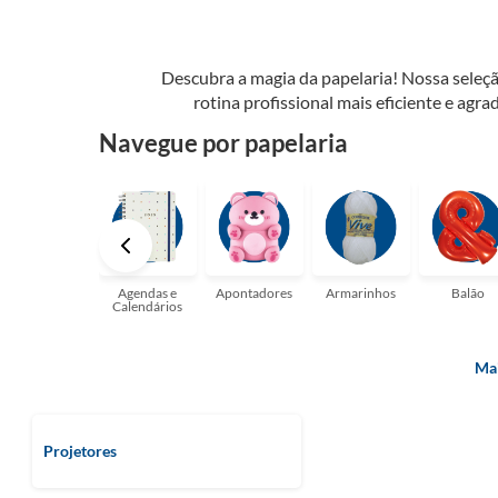
Descubra a magia da papelaria! Nossa seleçã
rotina profissional mais eficiente e agrad
possibilidades. Tenha certeza, temos a pap
Navegue por papelaria
perfeito para suas a
Agendas e
Apontadores
Armarinhos
Balão
Calendários
Mai
Projetores