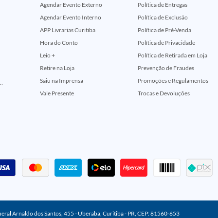
Agendar Evento Externo
Política de Entregas
Agendar Evento Interno
Política de Exclusão
APP Livrarias Curitiba
Política de Pré-Venda
Hora do Conto
Política de Privacidade
Leio +
Política de Retirada em Loja
Retire na Loja
Prevenção de Fraudes
Saiu na Imprensa
Promoções e Regulamentos
ção Comemorativa 50 Anos (Encontros Clássicos Dc E Marvel)
Vale Presente
Trocas e Devoluções
neral Arnaldo dos Santos, 455 - Uberaba, Curitiba - PR, CEP: 81560-653