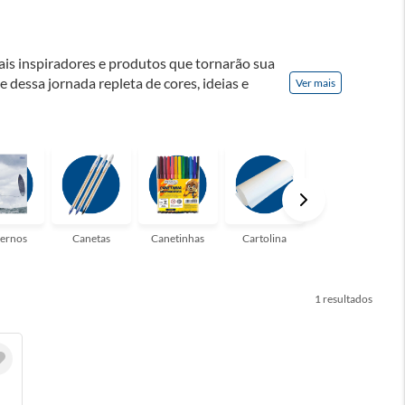
ais inspiradores e produtos que tornarão sua
te dessa jornada repleta de cores, ideias e
Ver mais
! Seja para estudantes em busca do material
udo que você precisa!
ernos
Canetas
Canetinhas
Cartolina
Clips
1