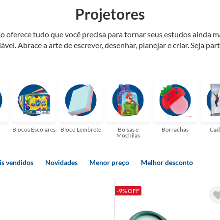
Projetores
o oferece tudo que você precisa para tornar seus estudos ainda m
ável. Abrace a arte de escrever, desenhar, planejar e criar. Seja par
elaria ideal para tornar sua rotina mais inspiradora e encantadora
ulas, profissionais que buscam organizar seus escritórios, temos t
Blocos Escolares
Bloco Lembrete
Bolsas e
Borrachas
Cad
Mochilas
s vendidos
Novidades
Menor preço
Melhor desconto
-9% OFF