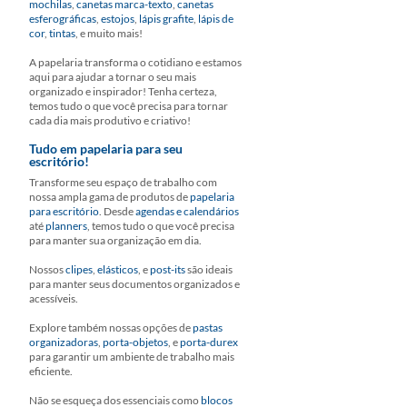
mochilas
,
canetas marca-texto
,
canetas
esferográficas
,
estojos
,
lápis grafite
,
lápis de
cor
,
tintas
, e muito mais!
A papelaria transforma o cotidiano e estamos
aqui para ajudar a tornar o seu mais
organizado e inspirador! Tenha certeza,
temos tudo o que você precisa para tornar
cada dia mais produtivo e criativo!
Tudo em papelaria para seu
escritório!
Transforme seu espaço de trabalho com
nossa ampla gama de produtos de
papelaria
para escritório
. Desde
agendas e calendários
até
planners
, temos tudo o que você precisa
para manter sua organização em dia.
Nossos
clipes
,
elásticos
, e
post-its
são ideais
para manter seus documentos organizados e
acessíveis.
Explore também nossas opções de
pastas
organizadoras
,
porta-objetos
, e
porta-durex
para garantir um ambiente de trabalho mais
eficiente.
Não se esqueça dos essenciais como
blocos