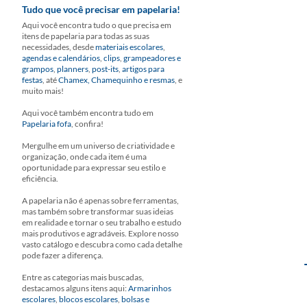
Tudo que você precisar em papelaria!
Aqui você encontra tudo o que precisa em
itens de papelaria para todas as suas
necessidades, desde
materiais escolares
,
agendas e calendários
,
clips
,
grampeadores e
grampos
,
planners
,
post-its
,
artigos para
festas
, até
Chamex, Chamequinho e resmas
, e
muito mais!
Aqui você também encontra tudo em
Papelaria fofa
, confira!
Mergulhe em um universo de criatividade e
organização, onde cada item é uma
oportunidade para expressar seu estilo e
eficiência.
A papelaria não é apenas sobre ferramentas,
mas também sobre transformar suas ideias
em realidade e tornar o seu trabalho e estudo
mais produtivos e agradáveis. Explore nosso
vasto catálogo e descubra como cada detalhe
pode fazer a diferença.
Entre as categorias mais buscadas,
destacamos alguns itens aqui:
Armarinhos
escolares
,
blocos escolares
,
bolsas e