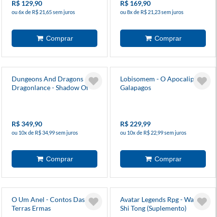
R$ 129,90
R$ 169,90
ou 6x de R$ 21,65 sem juros
ou 8x de R$ 21,23 sem juros
Dungeons And Dragons -
Lobisomem - O Apocalipse -
Dragonlance - Shadow Of
Galapagos
The Dragon Queen (Alt
Cover) - Inglês
R$ 349,90
R$ 229,99
ou 10x de R$ 34,99 sem juros
ou 10x de R$ 22,99 sem juros
O Um Anel - Contos Das
Avatar Legends Rpg - Wan
Terras Ermas
Shi Tong (Suplemento)