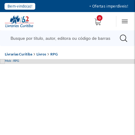
Bem-vindo(a)!
• Ofertas imperdíveis!
0
Livrarias Curitiba
Livros
RPG