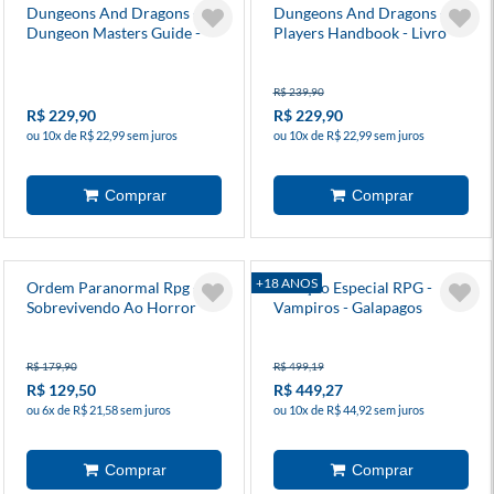
Dungeons And Dragons -
Dungeons And Dragons -
Dungeon Masters Guide -
Players Handbook - Livro
Livro Do Mestre (5.5e)
Do Jogador (5.5e)
R$ 239,90
R$ 229,90
R$ 229,90
ou 10x de R$ 22,99 sem juros
ou 10x de R$ 22,99 sem juros
+18 ANOS
Ordem Paranormal Rpg -
Coleção Especial RPG -
Sobrevivendo Ao Horror
Vampiros - Galapagos
R$ 179,90
R$ 499,19
R$ 129,50
R$ 449,27
ou 6x de R$ 21,58 sem juros
ou 10x de R$ 44,92 sem juros