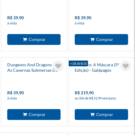
Bruma
R$ 39,90
R$ 39,90
à vista
à vista
+18 ANOS
Dungeons And Dragons - 15
Vampiro: A Máscara (5ª
As Cavernas Submersas Do
Edição) - Galápagos
Deus Das Profundezas
R$ 39,90
R$ 219,90
à vista
ou 10x de R$ 21,99 sem juros