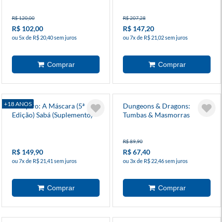
Personagens
R$ 120,00
R$ 207,28
R$ 102,00
R$ 147,20
ou 5x de R$ 20,40 sem juros
ou 7x de R$ 21,02 sem juros
+18 ANOS
Vampiro: A Máscara (5ª
Dungeons & Dragons:
Edição) Sabá (Suplemento) -
Tumbas & Masmorras
Galápagos
R$ 89,90
R$ 149,90
R$ 67,40
ou 7x de R$ 21,41 sem juros
ou 3x de R$ 22,46 sem juros