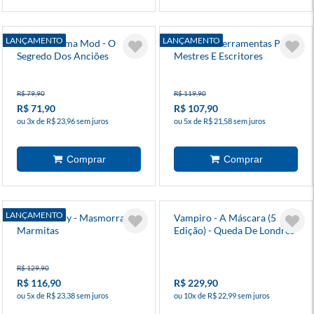
LANÇAMENTO
LANÇAMENTO
Fabula Ultima Mod - O
Toolbox - Ferramentas Para
Segredo Dos Anciões
Mestres E Escritores
R$ 79,90
R$ 119,90
R$ 71,90
R$ 107,90
ou 3x de R$ 23,96 sem juros
ou 5x de R$ 21,58 sem juros
LANÇAMENTO
3det Victory - Masmorras E
Vampiro - A Máscara (5
Marmitas
Edição) - Queda De Londres
(Suplemento)
R$ 129,90
R$ 116,90
R$ 229,90
ou 5x de R$ 23,38 sem juros
ou 10x de R$ 22,99 sem juros