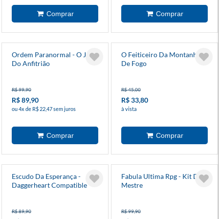
Ordem Paranormal - O Jogo
O Feiticeiro Da Montanha
Do Anfitrião
De Fogo
R$ 99,90
R$ 45,00
R$ 89,90
R$ 33,80
ou 4x de R$ 22,47 sem juros
à vista
Escudo Da Esperança -
Fabula Ultima Rpg - Kit Do
Daggerheart Compatible
Mestre
R$ 89,90
R$ 99,90