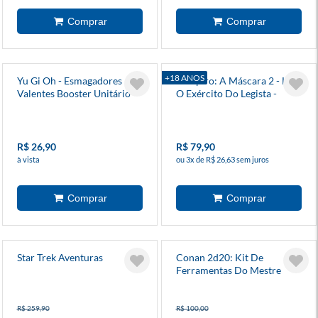
+18 ANOS
Yu Gi Oh - Esmagadores
Vampiro: A Máscara 2 - Hq -
Valentes Booster Unitário -
O Exército Do Legista -
Konami
Galápagos
R$ 26,90
R$ 79,90
à vista
ou 3x de R$ 26,63 sem juros
Star Trek Aventuras
Conan 2d20: Kit De
Ferramentas Do Mestre
R$ 259,90
R$ 100,00