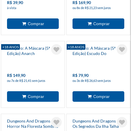
R$ 39,90
R$ 169,90
à vista
ou 8x de R$ 21,23 sem juros
+18 ANOS
+18 ANOS
Vampiro: A Máscara (5ª
Vampiro: A Máscara (5ª
Edição) Anarch
Edição) Escudo Do
(Suplemento) - Galápagos
Narrador - Galápagos
R$ 149,90
R$ 79,90
ou 7x de R$ 21,41 sem juros
ou 3x de R$ 26,63 sem juros
Dungeons And Dragons - 18
Dungeons And Dragons - 17
Horror Na Floresta Sombria
Os Segredos Da Ilha Talha-