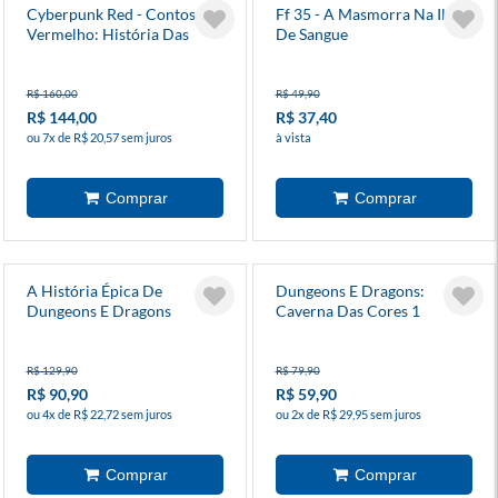
Cyberpunk Red - Contos Do
Ff 35 - A Masmorra Na Ilha
Vermelho: História Das
De Sangue
Ruas
R$ 160,00
R$ 49,90
R$ 144,00
R$ 37,40
ou 7x de R$ 20,57 sem juros
à vista
A História Épica De
Dungeons E Dragons:
Dungeons E Dragons
Caverna Das Cores 1
R$ 129,90
R$ 79,90
R$ 90,90
R$ 59,90
ou 4x de R$ 22,72 sem juros
ou 2x de R$ 29,95 sem juros