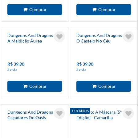
Dungeons And Dragons - 1
Dungeons And Dragons - 10
A Maldição Áurea
O Castelo No Céu
R$ 39,90
R$ 39,90
à vista
à vista
+18 ANOS
Dungeons And Dragons - 6
Vampiro: A Máscara (5ª
Caçadores Do Oásis
Edição) - Camarilla
Perdido
(Suplemento) - Galapagos