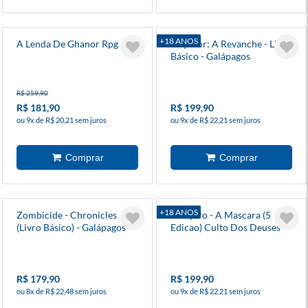
+18 ANOS
A Lenda De Ghanor Rpg
Caçador: A Revanche - Livro
Básico - Galápagos
R$ 259,90
R$ 181,90
R$ 199,90
ou 9x de R$ 20,21 sem juros
ou 9x de R$ 22,21 sem juros
+18 ANOS
Zombicide - Chronicles
Vampiro - A Mascara (5
(Livro Básico) - Galápagos
Edicao) Culto Dos Deuses
De Sangue (Suplemento) -
Galapagos
R$ 179,90
R$ 199,90
ou 8x de R$ 22,48 sem juros
ou 9x de R$ 22,21 sem juros