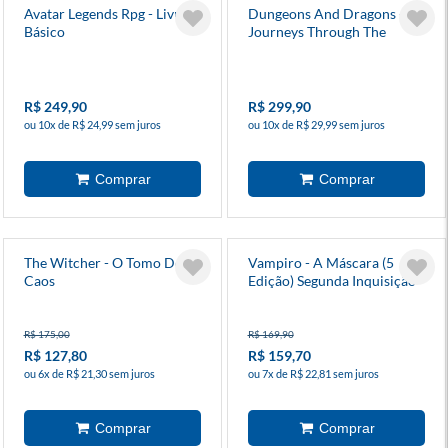
Avatar Legends Rpg - Livro
Dungeons And Dragons -
Básico
Journeys Through The
Radiant Citadel - Português
R$ 249,90
R$ 299,90
ou 10x de R$ 24,99 sem juros
ou 10x de R$ 29,99 sem juros
The Witcher - O Tomo Do
Vampiro - A Máscara (5
Caos
Edição) Segunda Inquisição
(Suplemento) - Galápagos
R$ 175,00
R$ 169,90
R$ 127,80
R$ 159,70
ou 6x de R$ 21,30 sem juros
ou 7x de R$ 22,81 sem juros