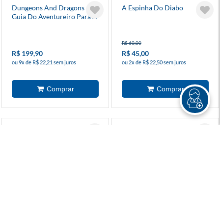
Dungeons And Dragons -
A Espinha Do Diabo
Guia Do Aventureiro Para A
Costa Da Espada
R$ 60,00
R$ 199,90
R$ 45,00
ou 9x de R$ 22,21 sem juros
ou 2x de R$ 22,50 sem juros
Os 9 Mundos - Yggdrasill
Bloco De Fichas Decima
Terceira Era
R$ 60,00
R$ 30,00
R$ 45,00
R$ 23,40
ou 2x de R$ 22,50 sem juros
à vista