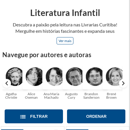
Literatura Infantil
Descubra a paixão pela leitura nas Livrarias Curitiba!
Mergulhe em histórias fascinantes e expanda seus
horizontes, onde cada página é uma porta para novos
Ver mais
universos e perspectivas. Ler nos permite viajar sem sair do
lugar e enriquecer nossa mente, abrace o poder das palavras
Navegue por autores e autoras
e tenha a oportunidade de alcançar o seu crescimento
pessoal e profissional ou também mergulhe em histórias e
passe um tempo no mundo da imaginação! A leitura
transforma vidas e estamos aqui para ajudar a transformar a
sua! Tenha certeza, temos o livro perfeito para você!
Agatha
Alice
Ana Maria
Augusto
Brandon
Brené
C. S
Christie
Oseman
Machado
Cury
Sanderson
Brown
FILTRAR
ORDENAR