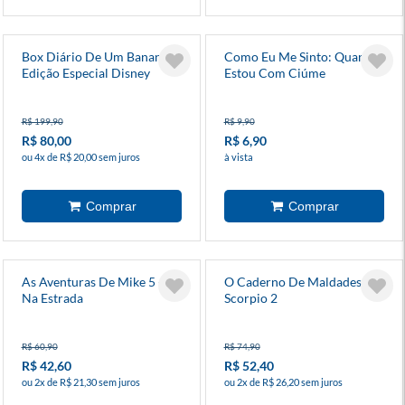
Box Diário De Um Banana -
Como Eu Me Sinto: Quando
Edição Especial Disney
Estou Com Ciúme
R$ 199,90
R$ 9,90
R$ 80,00
R$ 6,90
ou 4x de R$ 20,00 sem juros
à vista
As Aventuras De Mike 5 - Pé
O Caderno De Maldades Do
Na Estrada
Scorpio 2
R$ 60,90
R$ 74,90
R$ 42,60
R$ 52,40
ou 2x de R$ 21,30 sem juros
ou 2x de R$ 26,20 sem juros