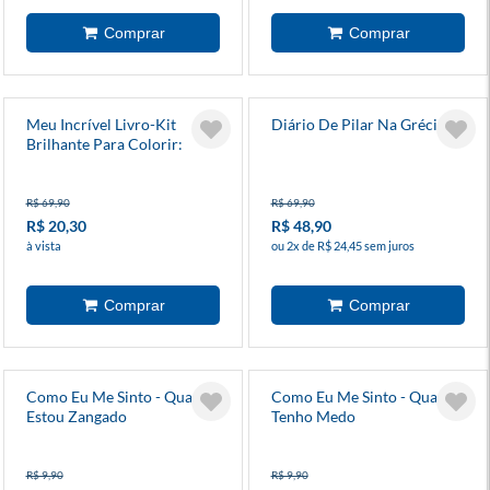
Meu Incrível Livro-Kit
Diário De Pilar Na Grécia
Brilhante Para Colorir:
Animais Bebês
R$ 69,90
R$ 69,90
R$ 20,30
R$ 48,90
à vista
ou 2x de R$ 24,45 sem juros
Como Eu Me Sinto - Quando
Como Eu Me Sinto - Quando
Estou Zangado
Tenho Medo
R$ 9,90
R$ 9,90