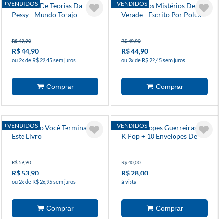
+VENDIDOS
+VENDIDOS
Caderno De Teorias Da
Diário Dos Mistérios De
Pessy - Mundo Torajo
Verade - Escrito Por Polux -
Mundo Torajo
R$ 49,90
R$ 49,90
R$ 44,90
R$ 44,90
ou 2x de R$ 22,45 sem juros
ou 2x de R$ 22,45 sem juros
+VENDIDOS
+VENDIDOS
Eu Duvido Você Terminar
Kit Envelopes Guerreiras Do
Este Livro
K Pop + 10 Envelopes De
Figurinhas
R$ 59,90
R$ 40,00
R$ 53,90
R$ 28,00
ou 2x de R$ 26,95 sem juros
à vista