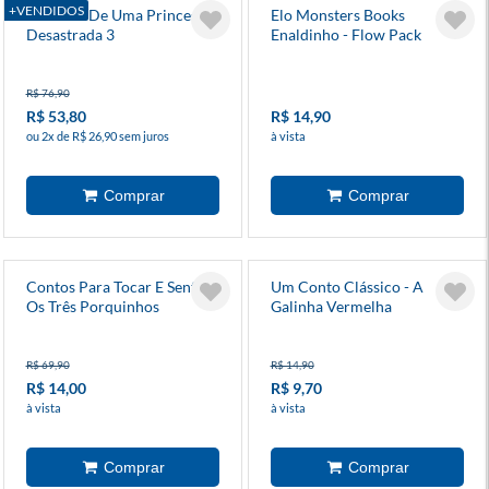
+VENDIDOS
O Diário De Uma Princesa
Elo Monsters Books
Desastrada 3
Enaldinho - Flow Pack
R$ 76,90
R$ 53,80
R$ 14,90
ou 2x de R$ 26,90 sem juros
à vista
Contos Para Tocar E Sentir:
Um Conto Clássico - A
Os Três Porquinhos
Galinha Vermelha
R$ 69,90
R$ 14,90
R$ 14,00
R$ 9,70
à vista
à vista