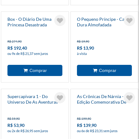
Box - O Diário De Uma
O Pequeno Príncipe - Capa
Princesa Desastrada
Dura Almofadada
R$ 274,90
R$ 19,90
R$ 192,40
R$ 13,90
ou 9x de R$ 21,37 sem juros
à vista
Supercapivara 1 - Do
As Crônicas De Nárnia -
Universo De As Aventuras
Edição Comemorativa De
De Mike
75 Anos
R$ 59,90
R$ 199,90
R$ 53,90
R$ 139,90
ou 2x de R$ 26,95 sem juros
ou 6x de R$ 23,31 sem juros