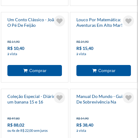
Um Conto Clássico - João E
Louco Por Matemática:
O Pé De Feijão
Aventuras Em Alto Mar!
R$ 14,90
R$ 34,90
R$ 10,40
R$ 15,40
à vista
à vista
Coleção Especial - Diário de
Manual Do Mundo - Guia
um banana 15 e 16
De Sobrevivência Na
Natureza
R$ 97,80
R$ 54,90
R$ 88,02
R$ 38,40
ou 4x de R$ 22,00 sem juros
à vista