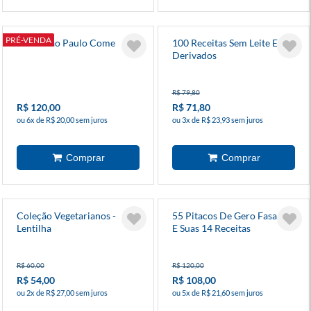
PRÉ-VENDA
Como São Paulo Come
100 Receitas Sem Leite E
Derivados
R$ 79,80
R$ 120,00
R$ 71,80
ou 6x de R$ 20,00 sem juros
ou 3x de R$ 23,93 sem juros
Coleção Vegetarianos -
55 Pitacos De Gero Fasano
Lentilha
E Suas 14 Receitas
Preferidas Da Culinária
Italiana
R$ 60,00
R$ 120,00
R$ 54,00
R$ 108,00
ou 2x de R$ 27,00 sem juros
ou 5x de R$ 21,60 sem juros