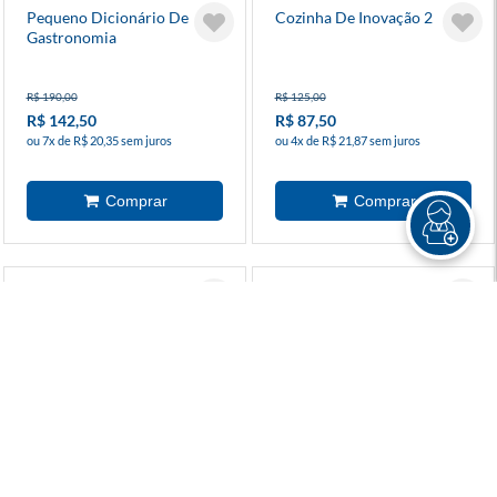
Pequeno Dicionário De
Cozinha De Inovação 2
Gastronomia
R$ 190,00
R$ 125,00
R$ 142,50
R$ 87,50
ou 7x de R$ 20,35 sem juros
ou 4x de R$ 21,87 sem juros
Varizes E Doenças
Vinhos Uvas História
Circulatórias
R$ 39,90
R$ 187,50
R$ 27,90
R$ 131,30
à vista
ou 6x de R$ 21,88 sem juros