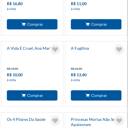
R$ 16,80
R$ 11,00
à vista
à vista
A Vida É Cruel, Ana Maria
A Fugitiva
R$ 49,90
R$ 66,90
R$ 10,00
R$ 13,40
à vista
à vista
Os 4 Pilares Da Saúde
Princesas Mortas Não Se
Apaixonam