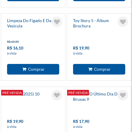
Limpeza Do Figado E Da
Toy Story 5 - Álbum
Vesicula
Brochura
R$ 69,90
R$ 16,10
R$ 19,90
à vista
à vista
PRÉ-VENDA
PRÉ-VENDA
Batman (2025) 10
Batman: O Último Dia Das
Bruxas 9
R$ 19,90
R$ 17,90
à vista
à vista