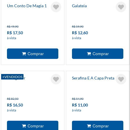
Um Conto De Magia 1
Galateia
R$ 49,90
R$ 59,90
R$ 17,50
R$ 12,60
à vista
à vista
+VENDIDOS
O Jogador
Serafina E A Capa Preta
R$ 82,50
R$ 54,90
R$ 16,50
R$ 11,00
à vista
à vista