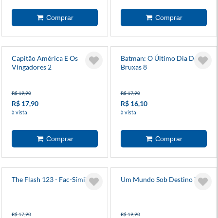
Capitão América E Os
Batman: O Último Dia Das
Vingadores 2
Bruxas 8
R$ 19,90
R$ 17,90
R$ 17,90
R$ 16,10
à vista
à vista
The Flash 123 - Fac-Símile
Um Mundo Sob Destino 7
R$ 17,90
R$ 19,90