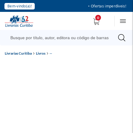
Bem-vindo(a)!
• Ofertas imperdíveis!
0
Livrarias Curitiba
Livros
--