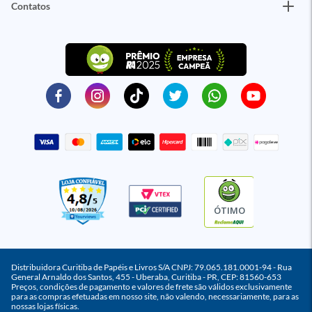
Contatos
ÓTIMO
Distribuidora Curitiba de Papéis e Livros S/A CNPJ: 79.065.181.0001-94 - Rua
General Arnaldo dos Santos, 455 - Uberaba, Curitiba - PR, CEP: 81560-653
Preços, condições de pagamento e valores de frete são válidos exclusivamente
para as compras efetuadas em nosso site, não valendo, necessariamente, para as
nossas lojas físicas.