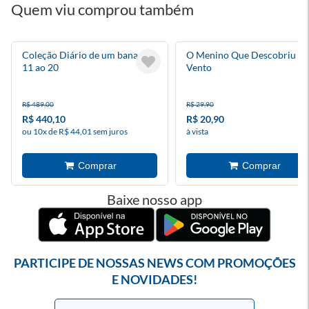
Quem viu comprou também
Coleção Diário de um banana
O Menino Que Descobriu O
11 ao 20
Vento
R$ 489,00
R$ 29,90
R$ 440,10
R$ 20,90
ou 10x de R$ 44,01 sem juros
à vista
Baixe nosso app
PARTICIPE DE NOSSAS NEWS COM PROMOÇÕES
E NOVIDADES!