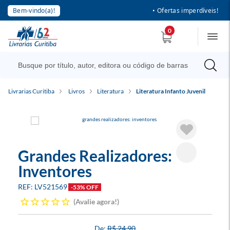
Bem-vindo(a)!
• Ofertas imperdíveis!
0
Livrarias Curitiba
Livros
Literatura
Literatura Infanto Juvenil
Grandes Realizadores:
Inventores
LV521569
-53% OFF
Avalie agora!
R$ 24,90