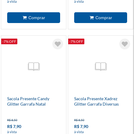
à vista
à vista
-7% OFF
-7% OFF
Sacola Presente Candy
Sacola Presente Xadrez
Glitter Garrafa Natal
Glitter Garrafa Diversas
Diversos Modelos
Cores
R$ 8,50
R$ 8,50
R$ 7,90
R$ 7,90
à vista
à vista