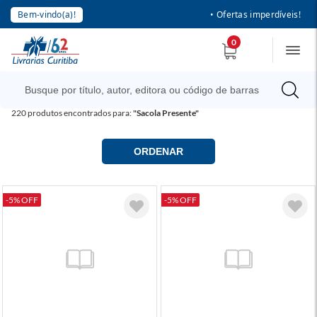
Bem-vindo(a)!
• Ofertas imperdíveis!
0
220
produtos encontrados para:
"Sacola Presente"
ORDENAR
-5% OFF
-5% OFF