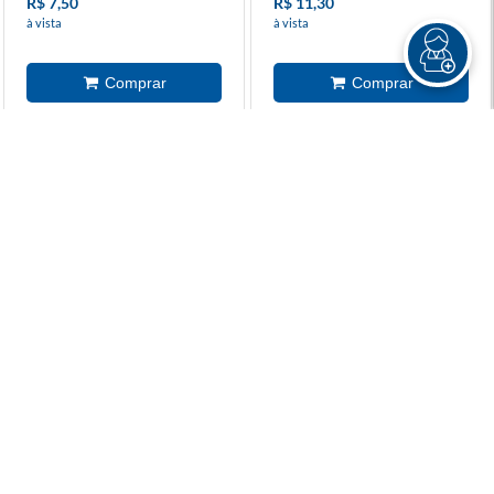
R$ 7,50
R$ 11,30
à vista
à vista
Sacola Presente Papel
Sacola Para Presente Stitch
Terrazzo Terracota Média
Pequena
R$ 8,70
R$ 14,80
R$ 6,70
R$ 12,90
à vista
à vista
Sacola P/Presente Big Ball
Sacola P/Presente Big Ball
Salvia G 32x26,5x13cm
Salvia M 26x19,5x9,5cm
Cromus
Cromus