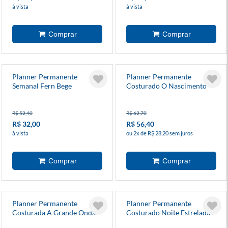
à vista
à vista
Planner Permanente
Planner Permanente
Semanal Fern Bege
Costurado O Nascimento
De Vênus
R$ 52,40
R$ 62,70
R$ 32,00
R$ 56,40
à vista
ou 2x de R$ 28,20 sem juros
Planner Permanente
Planner Permanente
Costurada A Grande Onda
Costurado Noite Estrelada