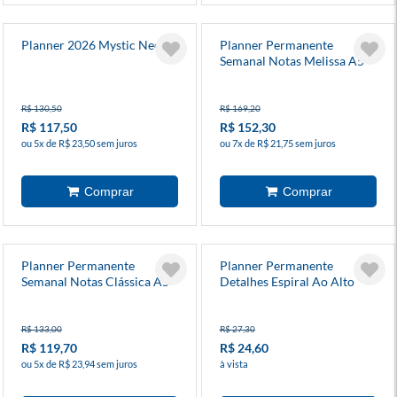
Planner 2026 Mystic Neo
Planner Permanente
Semanal Notas Melissa A5
Casinha Das Abelhas
R$ 130,50
R$ 169,20
R$ 117,50
R$ 152,30
ou 5x de R$ 23,50 sem juros
ou 7x de R$ 21,75 sem juros
Planner Permanente
Planner Permanente
Semanal Notas Clássica A5
Detalhes Espiral Ao Alto
Azul Celeste
Animativa
R$ 133,00
R$ 27,30
R$ 119,70
R$ 24,60
ou 5x de R$ 23,94 sem juros
à vista