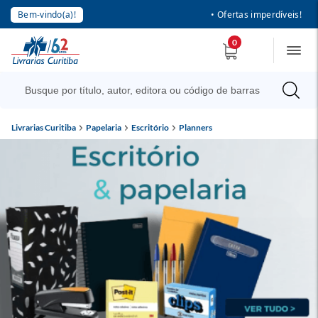
Bem-vindo(a)!
• Ofertas imperdíveis!
0
Livrarias Curitiba
Papelaria
Escritório
Planners