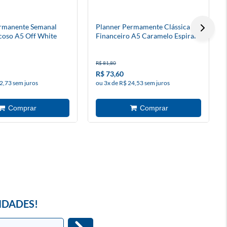
rmanente Semanal
Planner Permamente Clássica
coso A5 Off White
Financeiro A5 Caramelo Espiral
R$ 81,80
R$ 73,60
2,73 sem juros
ou 3x de R$ 24,53 sem juros
IDADES!