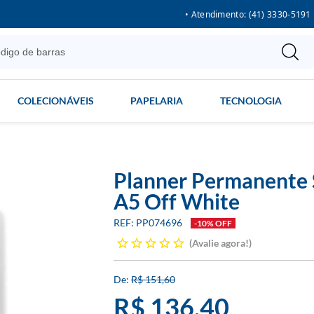
• Atendimento: (41) 3330-5191
COLECIONÁVEIS
PAPELARIA
TECNOLOGIA
Planner Permanente 
A5 Off White
PP074696
-10% OFF
Avalie agora!
R$ 151,60
R$ 136,40