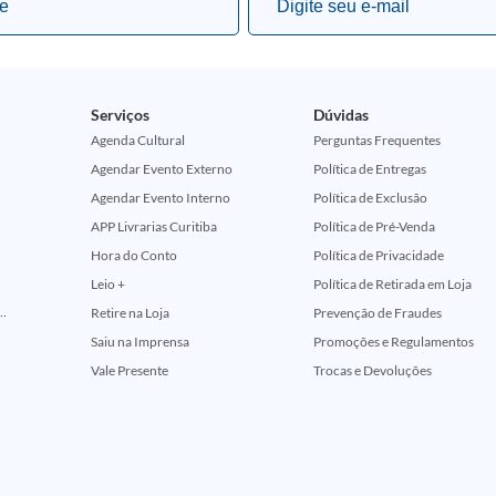
Serviços
Dúvidas
Agenda Cultural
Perguntas Frequentes
Agendar Evento Externo
Política de Entregas
Agendar Evento Interno
Política de Exclusão
APP Livrarias Curitiba
Política de Pré-Venda
Hora do Conto
Política de Privacidade
Leio +
Política de Retirada em Loja
ção Comemorativa 50 Anos (Encontros Clássicos Dc E Marvel)
Retire na Loja
Prevenção de Fraudes
Saiu na Imprensa
Promoções e Regulamentos
Vale Presente
Trocas e Devoluções