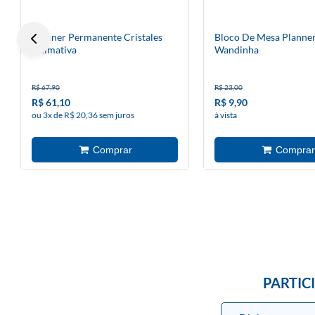
Planner Permanente Cristales
Bloco De Mesa Planne
Animativa
Wandinha
R$ 67,90
R$ 23,00
R$ 61,10
R$ 9,90
ou 3x de R$ 20,36 sem juros
à vista
PARTIC