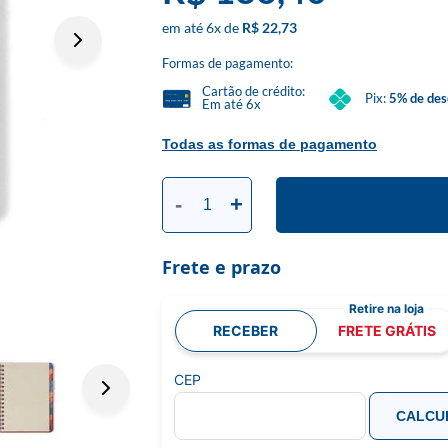
6
x
R$ 22,73
Formas de pagamento:
Cartão de crédito:
Pix:
5% de des
Em até 6x
Todas as formas de pagamento
-
+
Frete e prazo
RECEBER
FRETE GRÁTIS
CEP
CALCU