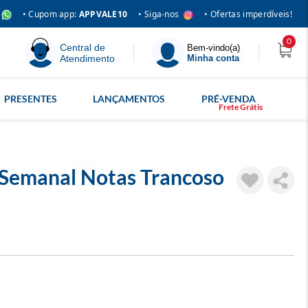
• Siga-nos
• Cupom app:
APPVALE10
• Ofertas imperdíveis!
0
Central de
Bem-vindo(a)
Atendimento
Minha conta
PRESENTES
LANÇAMENTOS
PRÉ-VENDA
Semanal Notas Trancoso