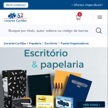
Bem-vindo(a)!
• Ofertas imperdíveis!
0
Livrarias Curitiba
Papelaria
Escritório
Pastas Organizadoras