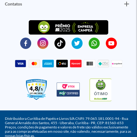
Contatos
ÓTIMO
Distribuidora Curitiba de Papéis e Livros S/A CNPJ: 79.065.181.0001-94 - Rua
General Arnaldo dos Santos, 455 - Uberaba, Curitiba - PR, CEP: 81560-653
Preços, condições de pagamento e valores de frete são válidos exclusivamente
para as compras efetuadas em nosso site, não valendo, necessariamente, para as
nossas lojas físicas.