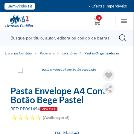
Bem-vindo(a)!
• Ofertas imperdíveis!
0
Livrarias Curitiba
Papelaria
Escritório
Pastas Organizadoras
Pasta Envelope A4 Com
Botão Bege Pastel
PP061454
-9% OFF
Avalie agora!
R$ 13,40