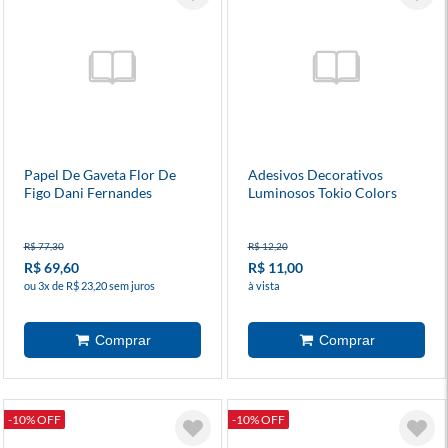
Papel De Gaveta Flor De
Adesivos Decorativos
Figo Dani Fernandes
Luminosos Tokio Colors
Diversas Estampas
Coloridas
R$ 77,30
R$ 12,20
R$ 69,60
R$ 11,00
ou 3x de R$ 23,20 sem juros
à vista
-10% OFF
-10% OFF