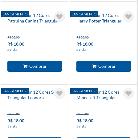
LANÇAMENTO
LANÇAMENTO
Lápis De Cor 12 Cores
Lápis De Cor 12 Cores
Patrulha Canina Triangular
Harry Potter Triangular
Leonora
Leonora
R$ 20,00
R$ 20,00
R$ 18,00
R$ 18,00
à vista
à vista
LANÇAMENTO
LANÇAMENTO
Lápis De Cor 12 Cores Sonic
Lápis De Cor 12 Cores
Triangular Leonora
Minecraft Triangular
Leonora
R$ 20,00
R$ 20,00
R$ 18,00
R$ 18,00
à vista
à vista