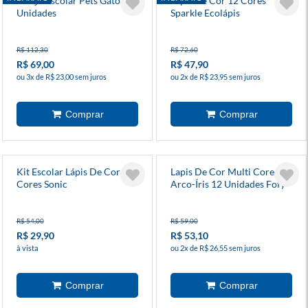
Estojo Escolar Pets Gato 18
Lápis De Cor 12 Cores
Unidades
Sparkle Ecolápis
R$ 112,30
R$ 72,60
R$ 69,00
R$ 47,90
ou 3x de R$ 23,00 sem juros
ou 2x de R$ 23,95 sem juros
Kit Escolar Lápis De Cor 12
Lapis De Cor Multi Cores
Cores Sonic
Arco-Íris 12 Unidades Fofy
R$ 54,00
R$ 59,00
R$ 29,90
R$ 53,10
à vista
ou 2x de R$ 26,55 sem juros