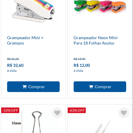
Grampeador Mini +
Grampeador Neon Mini
Grampos
Para 18 Folhas Avulso
R$ 36,20
R$ 19,90
R$ 32,60
R$ 12,00
à vista
à vista
-10% OFF
-63% OFF