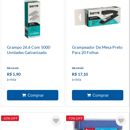
Grampo 26.6 Com 5000
Grampeador De Mesa Preto
Unidades Galvanizado
Para 20 Folhas
R$ 11,50
R$ 19,00
R$ 5,90
R$ 17,10
à vista
à vista
-10% OFF
-73% OFF