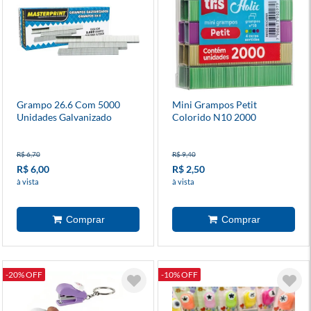
Grampo 26.6 Com 5000
Mini Grampos Petit
Unidades Galvanizado
Colorido N10 2000
Unidades
R$ 6,70
R$ 9,40
R$ 6,00
R$ 2,50
à vista
à vista
-20% OFF
-10% OFF