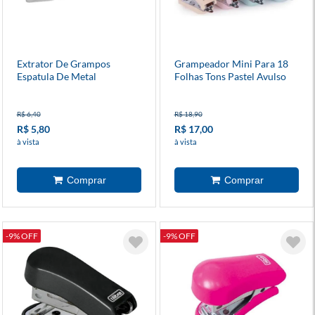
Extrator De Grampos
Grampeador Mini Para 18
Espatula De Metal
Folhas Tons Pastel Avulso
R$ 6,40
R$ 18,90
R$ 5,80
R$ 17,00
à vista
à vista
-9% OFF
-9% OFF