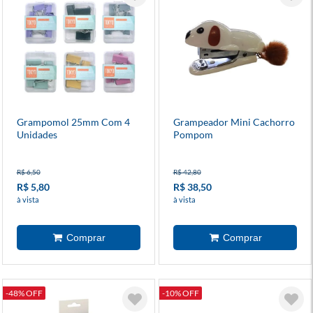
Grampomol 25mm Com 4
Grampeador Mini Cachorro
Unidades
Pompom
R$ 6,50
R$ 42,80
R$ 5,80
R$ 38,50
à vista
à vista
-48% OFF
-10% OFF