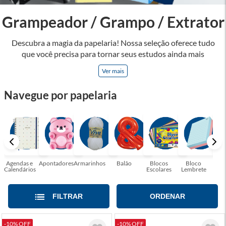
Grampeador / Grampo / Extrator
Descubra a magia da papelaria! Nossa seleção oferece tudo
que você precisa para tornar seus estudos ainda mais
inspiradores e produtos que tornarão sua rotina profissional
Ver mais
mais eficiente e agradável. Abrace a arte de escrever,
desenhar, planejar e criar. Seja parte dessa jornada repleta de
Navegue por papelaria
cores, ideias e possibilidades. Tenha certeza, temos a
papelaria ideal para tornar sua rotina mais inspiradora e
encantadora! Seja para estudantes em busca do material
perfeito para suas aulas, profissionais que buscam organizar
seus escritórios, temos tudo que você precisa!
Agendas e
Apontadores
Armarinhos
Balão
Blocos
Bloco
Bol
Calendários
Escolares
Lembrete
Moc
FILTRAR
ORDENAR
-10% OFF
-10% OFF