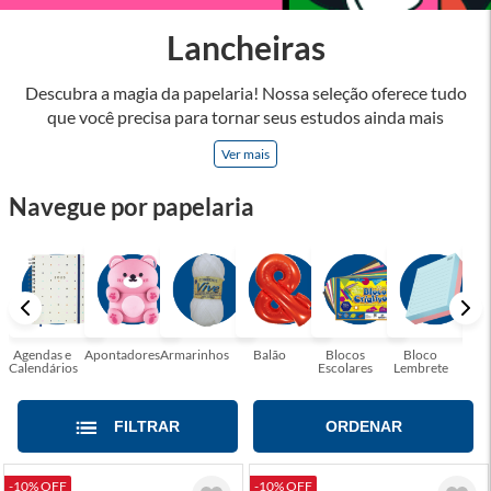
Lancheiras
Descubra a magia da papelaria! Nossa seleção oferece tudo
que você precisa para tornar seus estudos ainda mais
inspiradores e produtos que tornarão sua rotina profissional
Ver mais
mais eficiente e agradável. Abrace a arte de escrever,
desenhar, planejar e criar. Seja parte dessa jornada repleta de
Navegue por papelaria
cores, ideias e possibilidades. Tenha certeza, temos a
papelaria ideal para tornar sua rotina mais inspiradora e
encantadora! Seja para estudantes em busca do material
perfeito para suas aulas, profissionais que buscam organizar
seus escritórios, temos tudo que você precisa!
Agendas e
Apontadores
Armarinhos
Balão
Blocos
Bloco
Bol
Calendários
Escolares
Lembrete
Moc
FILTRAR
ORDENAR
-10% OFF
-10% OFF