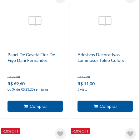
Papel De Gaveta Flor De
Adesivos Decorativos
Figo Dani Fernandes
Luminosos Tokio Colors
Diversas Estampas
Coloridas
R$ 77,30
R$ 12,20
R$ 69,60
R$ 11,00
ou 3x de R$ 23,20 sem juros
à vista
-10% OFF
-10% OFF