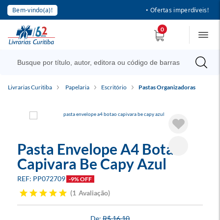
Bem-vindo(a)!
• Ofertas imperdíveis!
0
Livrarias Curitiba
Papelaria
Escritório
Pastas Organizadoras
Pasta Envelope A4 Botao
Capivara Be Capy Azul
PP072709
-9% OFF
1
Avaliação
R$ 16,10