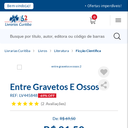
Bem-vindo(a)!
• Ofertas imperdíveis!
0
Livrarias Curitiba
Livros
Literatura
Ficção Cientifica
Entre Gravetos E Ossos 2
LV445848
-69% OFF
2
Avaliações
R$ 69,50