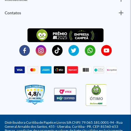
Contatos
ÓTIMO
Distribuidora Curitiba de Papéis e Livros S/A CNPJ: 79.065.181.0001-94 - Rua
General Arnaldo dos Santos, 455 - Uberaba, Curitiba - PR, CEP: 81560-653
Preços, condições de pagamento e valores de frete são válidos exclusivamente