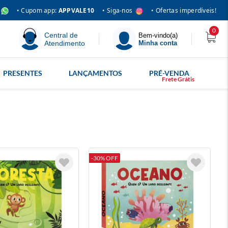
• Siga-nos
• Cupom app:
APPVALE10
• Ofertas imperdíveis!
0
Central de
Bem-vindo(a)
Atendimento
Minha conta
PRESENTES
LANÇAMENTOS
PRÉ-VENDA
-30% OFF