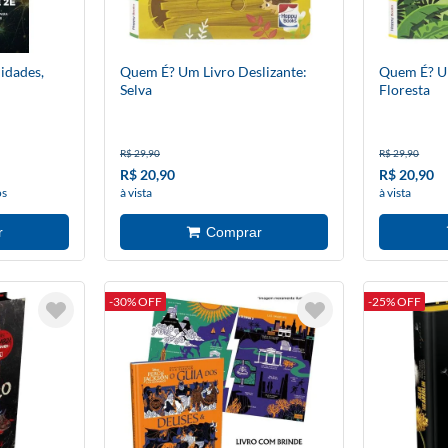
idades,
Quem É? Um Livro Deslizante:
Quem É? Um
Selva
Floresta
R$ 29,90
R$ 29,90
R$ 20,90
R$ 20,90
os
à vista
à vista
-30% OFF
-25% OFF