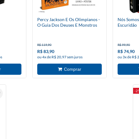
Percy Jackson E Os Olimpianos -
Nós Somos 
O Guia Dos Deuses E Monstros
Escuridão
R$ 119,90
R$ 99,90
R$ 83,90
R$ 74,90
os
ou 4x de R$ 20,97 sem juros
ou 3x de R$ 
-2