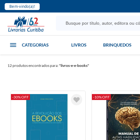
Bem-vindo(a)!
CATEGORIAS
LIVROS
BRINQUEDOS
12
produtos encontrados para:
"livros-e-e-books"
-30% OFF
-10% OFF