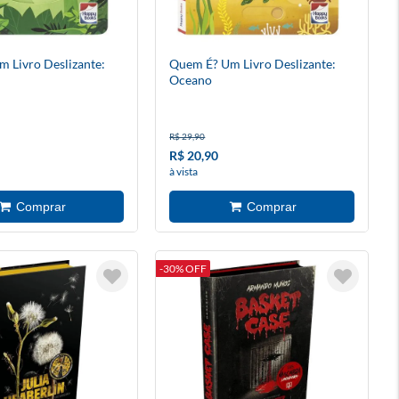
 Livro Deslizante:
Quem É? Um Livro Deslizante:
Oceano
R$ 29,90
R$ 20,90
à vista
-30% OFF