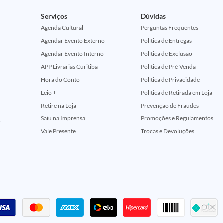
Serviços
Dúvidas
Agenda Cultural
Perguntas Frequentes
Agendar Evento Externo
Política de Entregas
Agendar Evento Interno
Política de Exclusão
APP Livrarias Curitiba
Política de Pré-Venda
Hora do Conto
Política de Privacidade
Leio +
Política de Retirada em Loja
Retire na Loja
Prevenção de Fraudes
Saiu na Imprensa
Promoções e Regulamentos
ção Comemorativa 50 Anos (Encontros Clássicos Dc E Marvel)
Vale Presente
Trocas e Devoluções