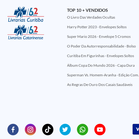
TOP 10 + VENDIDOS
O Livro Das Verdades Ocultas
Harry Potter 2023 - Envelopes Soltos
Super Mario 2026 - Envelope 5 Cromos
O Poder Da Autorresponsabilidade - Bolso
Curitiba Em Figurinhas - Envelopes Soltos
Álbum Copa Do Mundo 2026 - Capa Dura
Superman Vs. Homem-Aranha - Edi
As Regras De Ouro Dos Casais Saudáveis