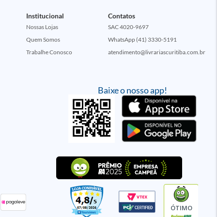
Institucional
Contatos
Nossas Lojas
SAC 4020-9697
Quem Somos
WhatsApp (41) 3330-5191
Trabalhe Conosco
atendimento@livrariascuritiba.com.br
Baixe o nosso app!
ÓTIMO