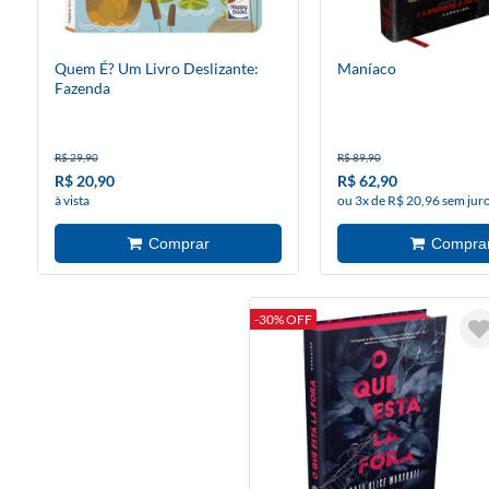
Quem É? Um Livro Deslizante:
Maníaco
Fazenda
R$ 29,90
R$ 89,90
R$ 20,90
R$ 62,90
à vista
ou 3x de R$ 20,96 sem jur
-30% OFF