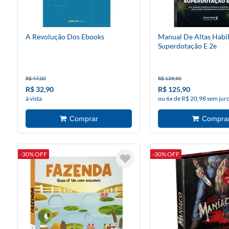
A Revolução Dos Ebooks
Manual De Altas Habil
Superdotação E 2e
R$ 47,00
R$ 139,90
R$ 32,90
R$ 125,90
à vista
ou 6x de R$ 20,98 sem jur
-30% OFF
-30% OFF