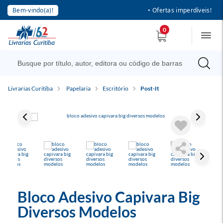
Bem-vindo(a)!
• Ofertas imperdíveis!
0
Livrarias Curitiba
Papelaria
Escritório
Post-It
Bloco Adesivo Capivara Big
Diversos Modelos