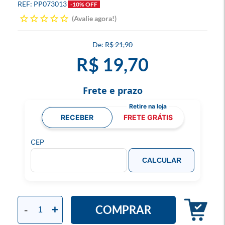
PP073013
-10% OFF
Avalie agora!
R$ 21,90
R$ 19,70
Frete e prazo
RECEBER
FRETE GRÁTIS
CEP
CALCULAR
COMPRAR
-
+