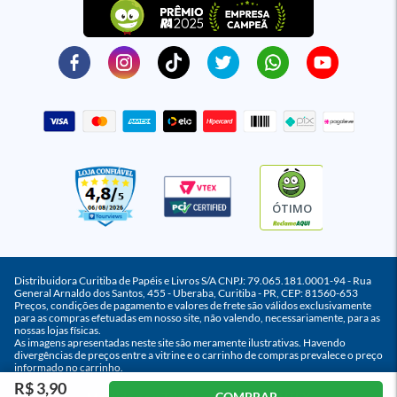
ÓTIMO
Distribuidora Curitiba de Papéis e Livros S/A CNPJ: 79.065.181.0001-94 - Rua
General Arnaldo dos Santos, 455 - Uberaba, Curitiba - PR, CEP: 81560-653
Preços, condições de pagamento e valores de frete são válidos exclusivamente
para as compras efetuadas em nosso site, não valendo, necessariamente, para as
nossas lojas físicas.
As imagens apresentadas neste site são meramente ilustrativas. Havendo
divergências de preços entre a vitrine e o carrinho de compras prevalece o preço
informado no carrinho.
R$ 3,90
COMPRAR