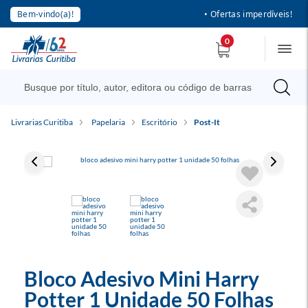
Bem-vindo(a)!
• Ofertas imperdíveis!
0
Livrarias Curitiba
Papelaria
Escritório
Post-It
Bloco Adesivo Mini Harry
Potter 1 Unidade 50 Folhas