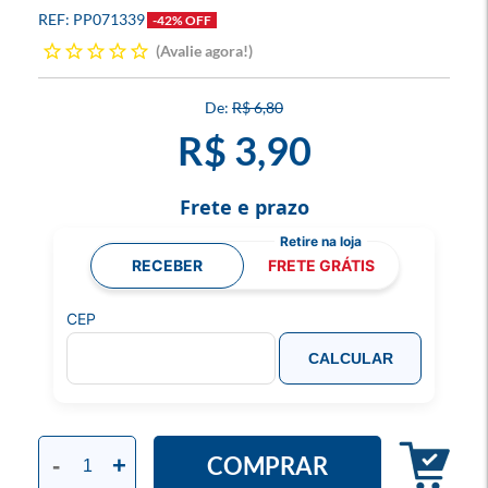
PP071339
-42% OFF
Avalie agora!
R$ 6,80
R$ 3,90
Frete e prazo
RECEBER
FRETE GRÁTIS
CEP
CALCULAR
COMPRAR
-
+