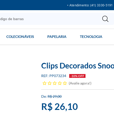
• Atendimento: (41) 3330-5191
COLECIONÁVEIS
PAPELARIA
TECNOLOGIA
Clips Decorados Sno
PP073234
-10% OFF
Avalie agora!
R$ 29,00
R$ 26,10