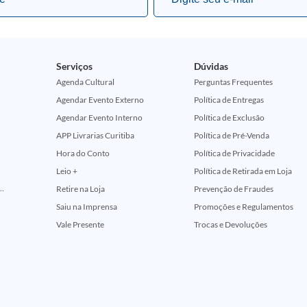
Serviços
Dúvidas
Agenda Cultural
Perguntas Frequentes
Agendar Evento Externo
Política de Entregas
Agendar Evento Interno
Política de Exclusão
APP Livrarias Curitiba
Política de Pré-Venda
Hora do Conto
Política de Privacidade
Leio +
Política de Retirada em Loja
ção Comemorativa 50 Anos (Encontros Clássicos Dc E Marvel)
Retire na Loja
Prevenção de Fraudes
Saiu na Imprensa
Promoções e Regulamentos
Vale Presente
Trocas e Devoluções