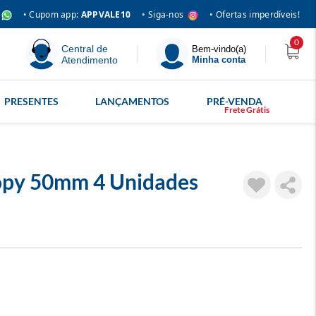
• Siga-nos
• Cupom app:
APPVALE10
• Ofertas imperdíveis!
0
Central de
Bem-vindo(a)
Atendimento
Minha conta
PRESENTES
LANÇAMENTOS
PRÉ-VENDA
opy 50mm 4 Unidades