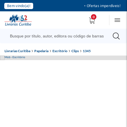
Bem-vindo(a)!
• Ofertas imperdíveis!
0
Livrarias Curitiba
Papelaria
Escritório
Clips
1345