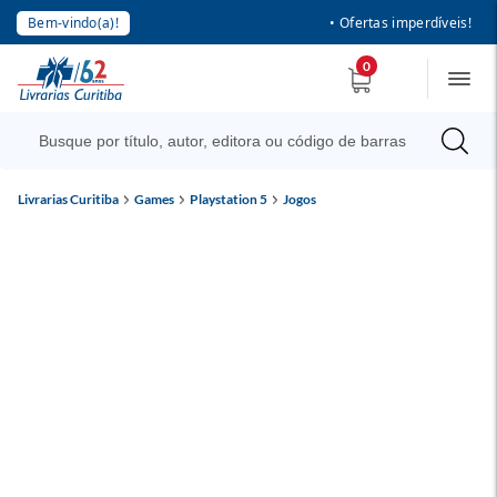
Bem-vindo(a)!
• Ofertas imperdíveis!
0
Livrarias Curitiba
Games
Playstation 5
Jogos