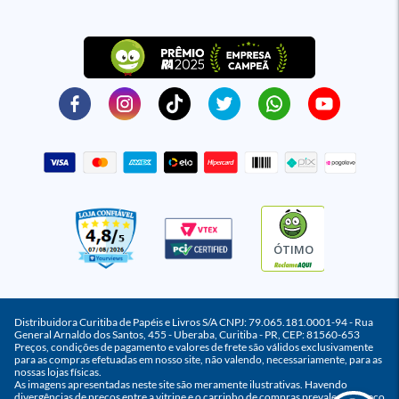
ÓTIMO
Distribuidora Curitiba de Papéis e Livros S/A CNPJ: 79.065.181.0001-94 - Rua
General Arnaldo dos Santos, 455 - Uberaba, Curitiba - PR, CEP: 81560-653
Preços, condições de pagamento e valores de frete são válidos exclusivamente
para as compras efetuadas em nosso site, não valendo, necessariamente, para as
nossas lojas físicas.
As imagens apresentadas neste site são meramente ilustrativas. Havendo
divergências de preços entre a vitrine e o carrinho de compras prevalece o preço