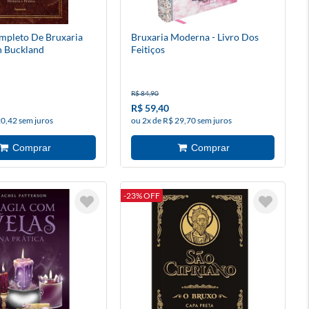
mpleto De Bruxaria
Bruxaria Moderna - Livro Dos
 Buckland
Feitiços
R$ 84,90
R$ 59,40
20,42 sem juros
ou 2x de R$ 29,70 sem juros
-23% OFF