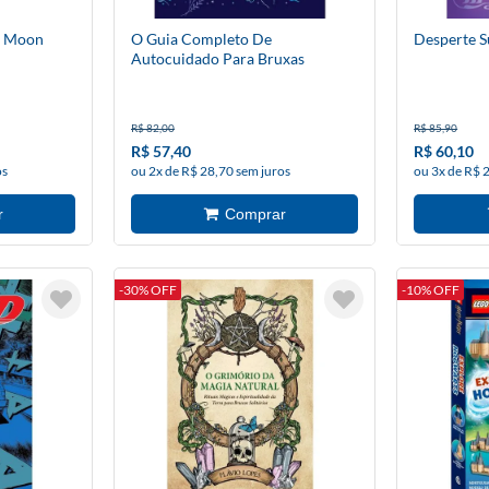
- Moon
O Guia Completo De
Desperte S
Autocuidado Para Bruxas
R$ 82,00
R$ 85,90
R$ 57,40
R$ 60,10
os
ou 2x de R$ 28,70 sem juros
ou 3x de R$ 
-30% OFF
-10% OFF