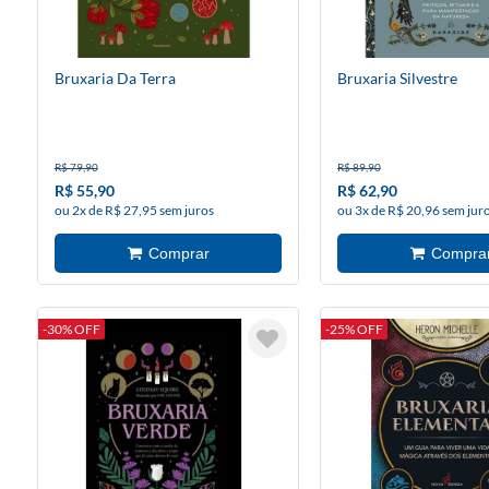
Bruxaria Da Terra
Bruxaria Silvestre
R$ 79,90
R$ 89,90
R$ 55,90
R$ 62,90
ou 2x de R$ 27,95 sem juros
ou 3x de R$ 20,96 sem jur
-30% OFF
-25% OFF