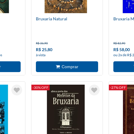
Bruxaria Natural
Bruxaria 
R$ 36,90
R$ 82,90
R$ 25,80
R$ 58,00
os
à vista
ou 2x de R$ 
-30% OFF
-27% OFF