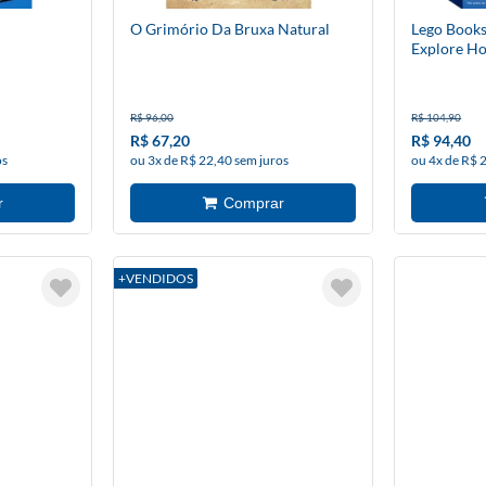
O Grimório Da Bruxa Natural
Lego Books
Explore H
R$ 96,00
R$ 104,90
R$ 67,20
R$ 94,40
os
ou 3x de R$ 22,40 sem juros
ou 4x de R$ 
+VENDIDOS