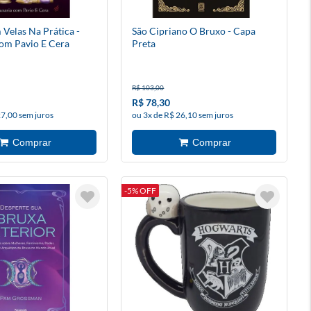
Velas Na Prática -
São Cipriano O Bruxo - Capa
om Pavio E Cera
Preta
R$ 103,00
R$ 78,30
27,00 sem juros
ou 3x de R$ 26,10 sem juros
-5% OFF