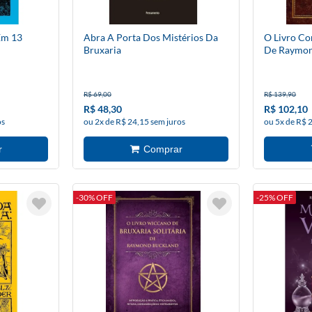
Em 13
Abra A Porta Dos Mistérios Da
O Livro Co
Bruxaria
De Raymon
R$ 69,00
R$ 139,90
R$ 48,30
R$ 102,10
os
ou 2x de R$ 24,15 sem juros
ou 5x de R$ 
-30% OFF
-25% OFF