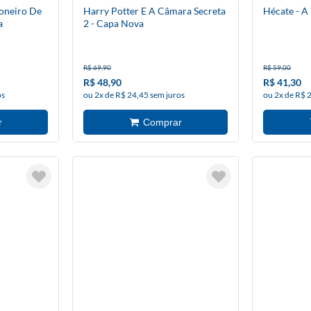
ioneiro De
Harry Potter E A Câmara Secreta
Hécate - A
a
2 - Capa Nova
R$ 69,90
R$ 59,00
R$ 48,90
R$ 41,30
os
ou 2x de R$ 24,45 sem juros
ou 2x de R$ 