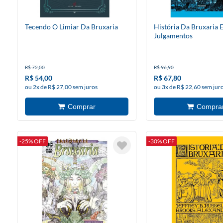
Tecendo O Limiar Da Bruxaria
História Da Bruxaria 
Julgamentos
R$ 72,00
R$ 96,90
R$ 54,00
R$ 67,80
ou 2x de R$ 27,00 sem juros
ou 3x de R$ 22,60 sem jur
-25% OFF
-30% OFF