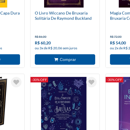
- Capa Dura
O Livro Wiccano De Bruxaria
Magia Com 
Solitária De Raymond Buckland
Bruxaria C
R$ 86,00
R$ 72,00
R$ 60,20
R$ 54,00
os
ou 3x de R$ 20,06 sem juros
ou 2x de R$ 
-30% OFF
-30% OFF