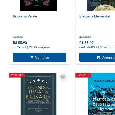
Bruxaria Verde
Bruxaria Elemental
R$ 79,90
R$ 113,90
R$ 55,90
R$ 85,40
ou 2x de R$ 27,95 sem juros
ou 4x de R$ 21,35 sem jur
-25% OFF
-30% OFF