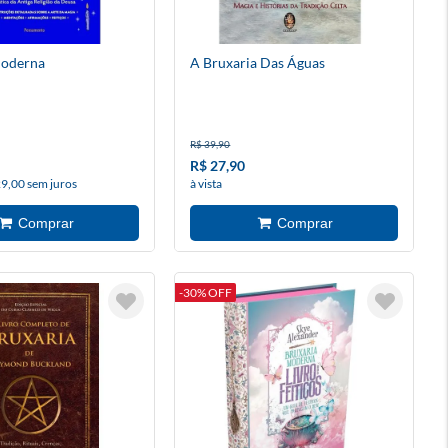
Moderna
A Bruxaria Das Águas
R$ 39,90
R$ 27,90
29,00 sem juros
à vista
-30% OFF