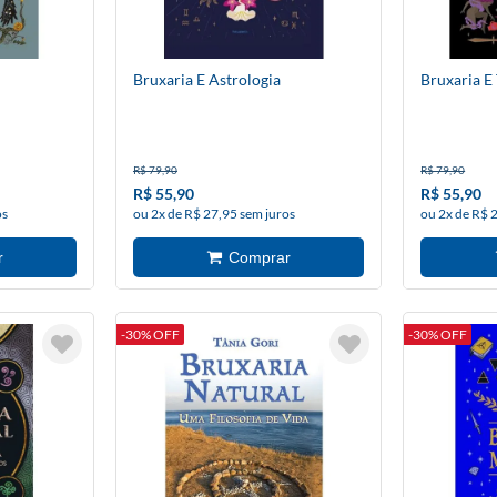
Bruxaria E Astrologia
Bruxaria E
R$ 79,90
R$ 79,90
R$ 55,90
R$ 55,90
os
ou 2x de R$ 27,95 sem juros
ou 2x de R$ 
-30% OFF
-30% OFF