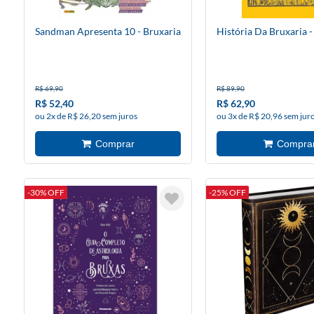
Sandman Apresenta 10 - Bruxaria
História Da Bruxaria 
R$ 69,90
R$ 89,90
R$ 52,40
R$ 62,90
ou 2x de R$ 26,20 sem juros
ou 3x de R$ 20,96 sem jur
-30% OFF
-25% OFF