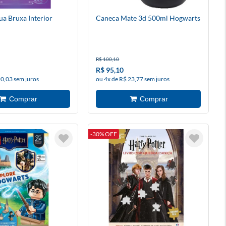
ua Bruxa Interior
Caneca Mate 3d 500ml Hogwarts
R$ 100,10
R$ 95,10
20,03 sem juros
ou 4x de R$ 23,77 sem juros
-30% OFF