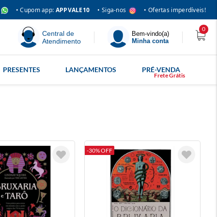
• Siga-nos
• Cupom app:
APPVALE10
• Ofertas imperdíveis!
0
Central de
Bem-vindo(a)
Atendimento
Minha conta
PRESENTES
LANÇAMENTOS
PRÉ-VENDA
-30% OFF