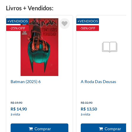
Livros + Vendidos:
+VENDIDOS
+VENDIDOS
-25% OFF
-58% OFF
Batman (2025) 6
A Roda Das Deusas
R$ 19,90
R$ 32,90
R$ 14,90
R$ 13,50
à vista
à vista