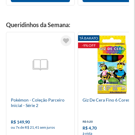
Queridinhos da Semana:
TÁ BARATO
-9% OFF
Pokémon - Coleção Parceiro
Giz De Cera Fino 6 Cores
Inicial - Série 2
R$ 149,90
R$ 5,20
ou 7x de R$ 21,41 sem juros
R$ 4,70
à vista