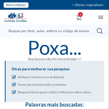
Bem-vindo(a)!
• Ofertas imperdíveis!
0
poxa...
Sua busca não foi encontrada =/
Dicas para melhorar sua pesquisa:
Verifique se não houve erro de digitação
Procure por um termo similar ou sinônimo
Busque por termos gerais e utilize os filtros para refinar a busca
Palavras mais buscadas: