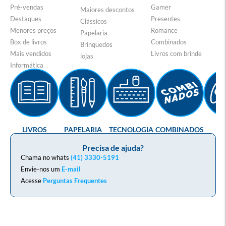
Pré-vendas
Gamer
Maiores descontos
Destaques
Presentes
Clássicos
Menores preços
Romance
Papelaria
Box de livros
Combinados
Brinquedos
Mais vendidos
Livros com brinde
lojas
Informática
LIVROS
PAPELARIA
TECNOLOGIA
COMBINADOS
GA
Precisa de ajuda?
Chama no whats
(41) 3330-5191
Envie-nos um
E-mail
Acesse
Perguntas Frequentes