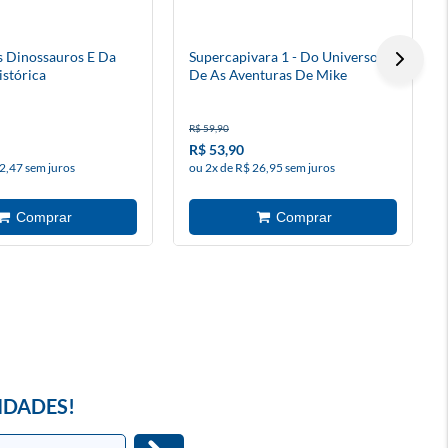
s Dinossauros E Da
Supercapivara 1 - Do Universo
istórica
De As Aventuras De Mike
R$ 59,90
R$ 53,90
2,47 sem juros
ou 2x de R$ 26,95 sem juros
IDADES!