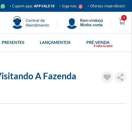
• Siga-nos
• Cupom app:
APPVALE10
• Ofertas imperdíveis!
0
Central de
Bem-vindo(a)
Atendimento
Minha conta
PRESENTES
LANÇAMENTOS
PRÉ-VENDA
Visitando A Fazenda