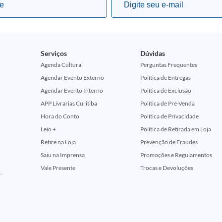
Serviços
Dúvidas
Agenda Cultural
Perguntas Frequentes
Agendar Evento Externo
Política de Entregas
Agendar Evento Interno
Política de Exclusão
APP Livrarias Curitiba
Política de Pré-Venda
Hora do Conto
Política de Privacidade
Leio +
Política de Retirada em Loja
Retire na Loja
Prevenção de Fraudes
Saiu na Imprensa
Promoções e Regulamentos
Vale Presente
Trocas e Devoluções
ção Comemorativa 50 Anos (Encontros Clássicos Dc E Marvel)