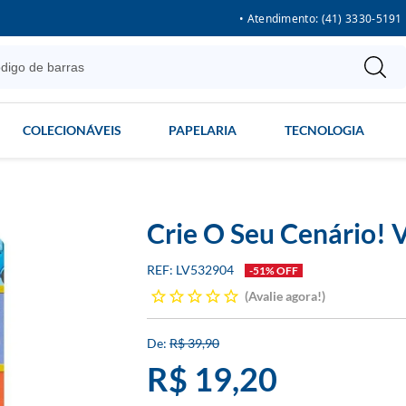
• Atendimento: (41) 3330-5191
COLECIONÁVEIS
PAPELARIA
TECNOLOGIA
Crie O Seu Cenário! 
LV532904
-51% OFF
Avalie agora!
R$ 39,90
R$ 19,20