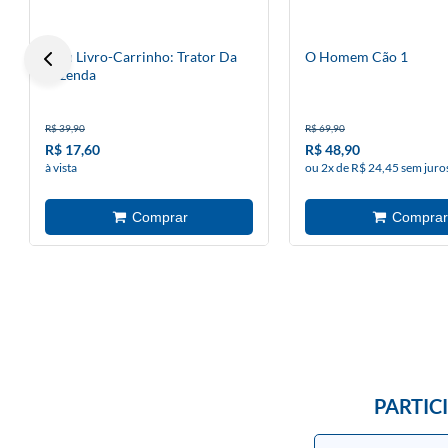
Meu Livro-Carrinho: Trator Da
O Homem Cão 1
Fazenda
R$ 39,90
R$ 69,90
R$ 17,60
R$ 48,90
à vista
ou 2x de R$ 24,45 sem juro
PARTIC