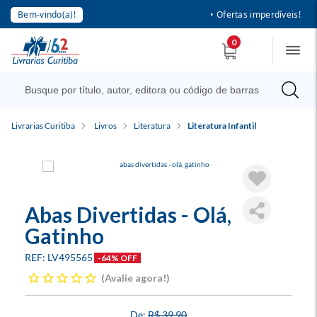
Bem-vindo(a)!
• Ofertas imperdíveis!
0
Livrarias Curitiba
Livros
Literatura
Literatura Infantil
Abas Divertidas - Olá,
Gatinho
LV495565
-64% OFF
Avalie agora!
R$ 39,90