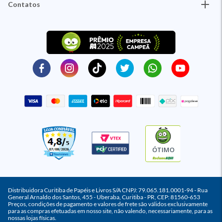
Contatos
ÓTIMO
Distribuidora Curitiba de Papéis e Livros S/A CNPJ: 79.065.181.0001-94 - Rua
General Arnaldo dos Santos, 455 - Uberaba, Curitiba - PR, CEP: 81560-653
Preços, condições de pagamento e valores de frete são válidos exclusivamente
para as compras efetuadas em nosso site, não valendo, necessariamente, para as
nossas lojas físicas.