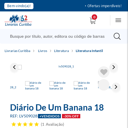
Bem-vindo(a)!
• Ofertas imperdíveis!
0
Livrarias Curitiba
Livros
Literatura
Literatura Infantil
Diário De Um Banana 18
LV509028
+VENDIDOS
-30% OFF
1
Avaliação