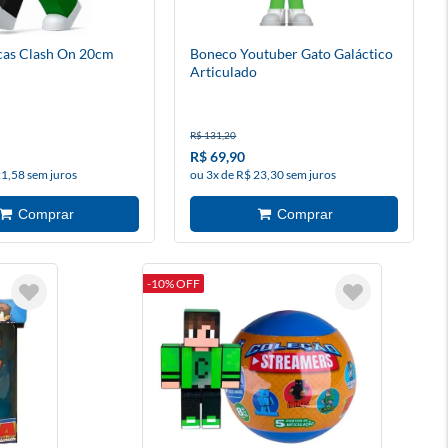
cas Clash On 20cm
Boneco Youtuber Gato Galáctico
Articulado
R$ 131,20
R$ 69,90
21,58 sem juros
ou 3x de R$ 23,30 sem juros
-10% OFF