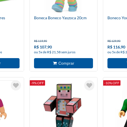
res
Boneca Boneco Yaszoca 20cm
Boneco You
R$ 119,90
R$ 129,90
R$ 107,90
R$ 116,90
os
ou 5x de R$ 21,58 sem juros
ou 5x de R$ 
-9% OFF
-10% OFF