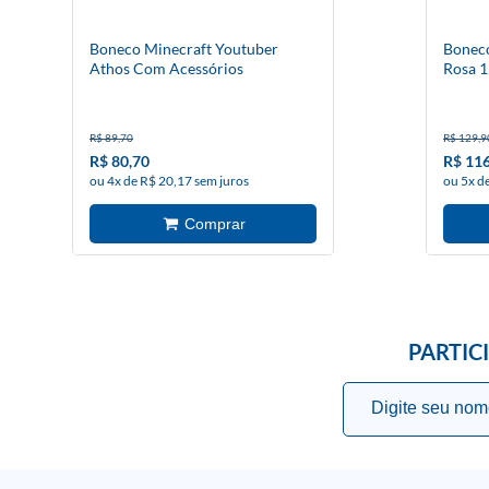
Boneco Minecraft Youtuber
Boneco
Athos Com Acessórios
Rosa 
R$ 89,70
R$ 129,9
R$ 80,70
R$ 116
ou 4x de R$ 20,17 sem juros
ou 5x d
PARTIC