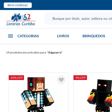
Bem-vindo(a)!
CATEGORIAS
LIVROS
BRINQUEDOS
19
produtos encontrados para:
"Algazarra"
-49% OFF
-9% OFF