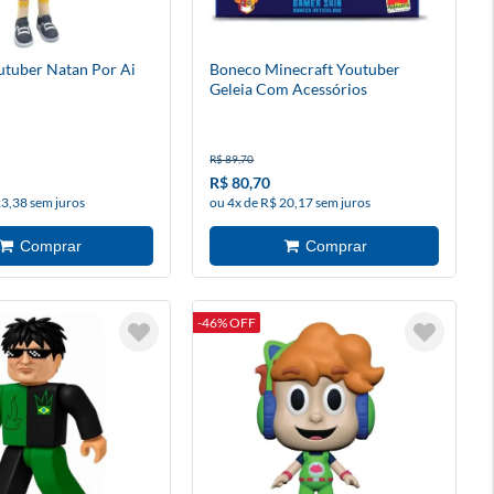
tuber Natan Por Ai
Boneco Minecraft Youtuber
Geleia Com Acessórios
R$ 89,70
R$ 80,70
23,38 sem juros
ou 4x de R$ 20,17 sem juros
-46% OFF