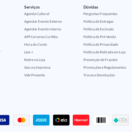
Serviços
Dúvidas
Agenda Cultural
Perguntas Frequentes
Agendar Evento Externo
Política de Entregas
Agendar Evento Interno
Política de Exclusão
APP Livrarias Curitiba
Política de Pré-Venda
Hora do Conto
Política de Privacidade
ção Comemorativa 50 Anos (Encontros Clássicos Dc E Marvel)
Leio +
Política de Retirada em Loja
Retire na Loja
Prevenção de Fraudes
Saiu na Imprensa
Promoções e Regulamentos
Vale Presente
Trocas e Devoluções