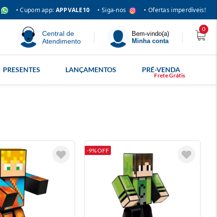
• Siga-nos
• Cupom app:
APPVALE10
• Ofertas imperdíveis!
0
Central de
Bem-vindo(a)
Atendimento
Minha conta
PRESENTES
LANÇAMENTOS
PRÉ-VENDA
-9% OFF