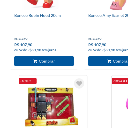
Boneco Robin Hood 20cm
Boneco Amy Scarlet 
R$ 119,90
R$ 119,90
R$ 107,90
R$ 107,90
ou 5x de R$ 21,58 sem juros
ou 5x de R$ 21,58 sem jur
-10% OFF
-10% OFF