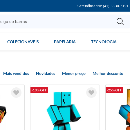
• Atendimento: (41) 3330-5191
COLECIONÁVEIS
PAPELARIA
TECNOLOGIA
Mais vendidos
Novidades
Menor preço
Melhor desconto
-10% OFF
-25% OFF