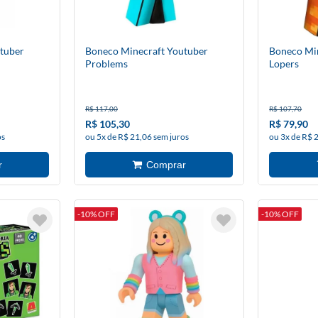
tuber
Boneco Minecraft Youtuber
Boneco Mi
Problems
Lopers
R$ 117,00
R$ 107,70
R$ 105,30
R$ 79,90
os
ou 5x de R$ 21,06 sem juros
ou 3x de R$ 
-10% OFF
-10% OFF