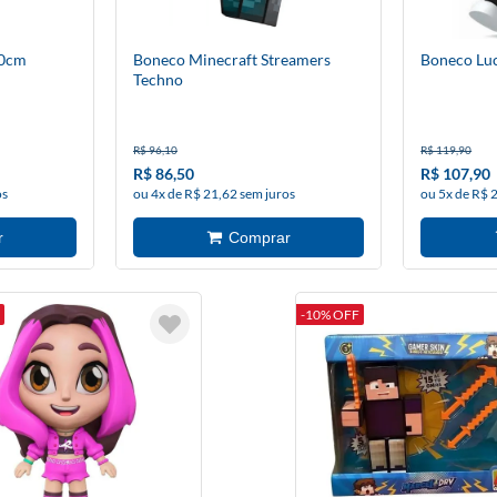
20cm
Boneco Minecraft Streamers
Boneco Lu
Techno
R$ 96,10
R$ 119,90
R$ 86,50
R$ 107,90
os
ou 4x de R$ 21,62 sem juros
ou 5x de R$ 
-10% OFF