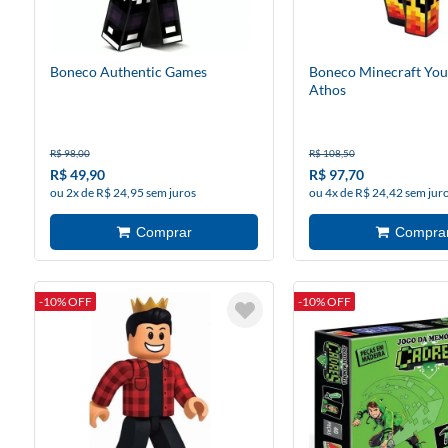
Boneco Authentic Games
Boneco Minecraft You
Athos
R$ 98,00
R$ 108,50
R$ 49,90
R$ 97,70
ou 2x de R$ 24,95 sem juros
ou 4x de R$ 24,42 sem jur
-10% OFF
-10% OFF