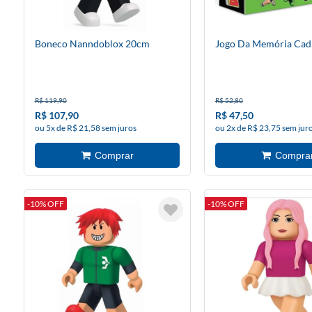
Boneco Nanndoblox 20cm
Jogo Da Memória Cad
R$ 119,90
R$ 52,80
R$ 107,90
R$ 47,50
ou 5x de R$ 21,58 sem juros
ou 2x de R$ 23,75 sem jur
-10% OFF
-10% OFF