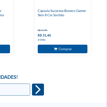
er
Cápsula Surpresa Boneco Gamer
ios
Skin 8 Cm Sortido
R$ 34,90
R$ 31,40
à vista
IDADES!