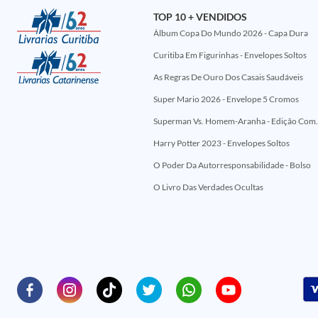
TOP 10 + VENDIDOS
Álbum Copa Do Mundo 2026 - Capa Dura
Curitiba Em Figurinhas - Envelopes Soltos
As Regras De Ouro Dos Casais Saudáveis
Super Mario 2026 - Envelope 5 Cromos
Superman Vs. Homem-Aranha - Edi
Harry Potter 2023 - Envelopes Soltos
O Poder Da Autorresponsabilidade - Bolso
O Livro Das Verdades Ocultas