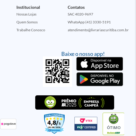
Institucional
Contatos
Nossas Lojas
SAC 4020-9697
Quem Somos
WhatsApp (41) 3330-5191
Trabalhe Conosco
atendimento@livrariascuritiba.com.br
Baixe o nosso app!
ÓTIMO