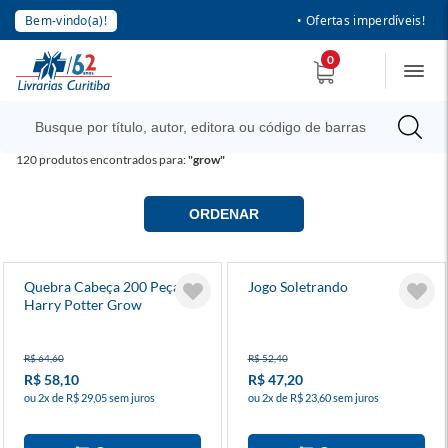
Bem-vindo(a)!
• Ofertas imperdíveis!
0
120
produtos encontrados para:
"grow"
ORDENAR
Quebra Cabeça 200 Peças
Jogo Soletrando
Harry Potter Grow
R$ 64,60
R$ 52,40
R$ 58,10
R$ 47,20
ou 2x de R$ 29,05 sem juros
ou 2x de R$ 23,60 sem juros