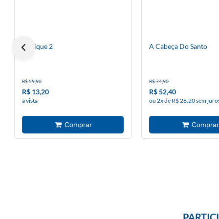
O Dique 2
A Cabeça Do Santo
R$ 59,90
R$ 74,90
R$ 13,20
R$ 52,40
à vista
ou 2x de R$ 26,20 sem juro
PARTIC