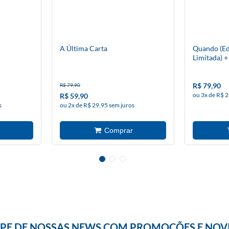
A Última Carta
Quando (Ed
Limitada) +
R$ 79,90
R$ 79,90
ou 3x de R$ 2
R$ 59,90
s
ou 2x de R$ 29,95 sem juros
IPE DE NOSSAS NEWS COM PROMOÇÕES E NOV