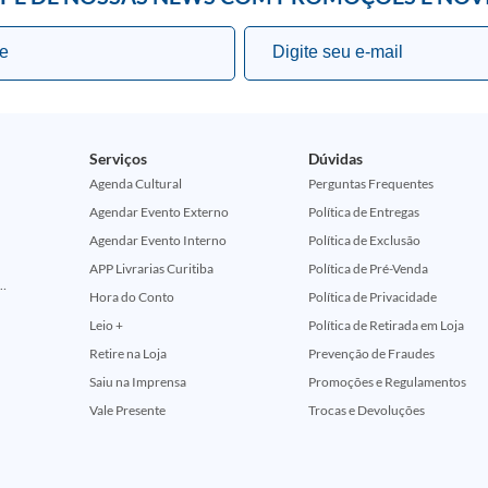
Serviços
Dúvidas
Agenda Cultural
Perguntas Frequentes
Agendar Evento Externo
Política de Entregas
Agendar Evento Interno
Política de Exclusão
APP Livrarias Curitiba
Política de Pré-Venda
ção Comemorativa 50 Anos (Encontros Clássicos Dc E Marvel)
Hora do Conto
Política de Privacidade
Leio +
Política de Retirada em Loja
Retire na Loja
Prevenção de Fraudes
Saiu na Imprensa
Promoções e Regulamentos
Vale Presente
Trocas e Devoluções