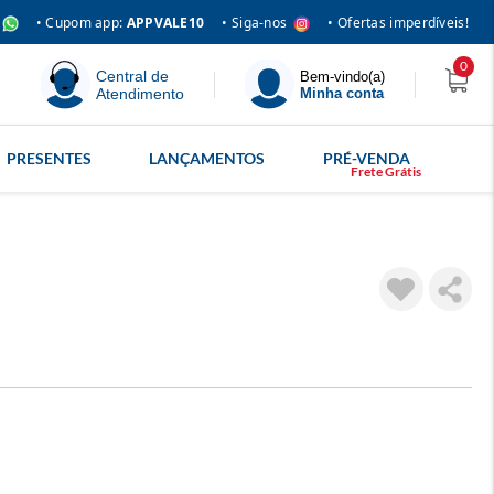
• Siga-nos
• Cupom app:
APPVALE10
• Ofertas imperdíveis!
0
Central de
Bem-vindo(a)
Atendimento
Minha conta
PRESENTES
LANÇAMENTOS
PRÉ-VENDA