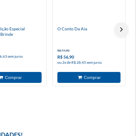
ição Especial
O Conto Da Aia
 Brinde
R$ 74,90
6,63 sem juros
R$ 56,90
ou 2x de R$ 28,45 sem juros
IDADES!