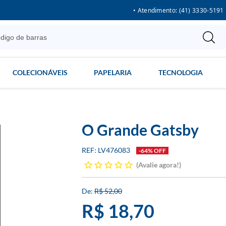
• Atendimento: (41) 3330-5191
COLECIONÁVEIS
PAPELARIA
TECNOLOGIA
O Grande Gatsby
LV476083
-64% OFF
Avalie agora!
R$ 52,00
R$ 18,70