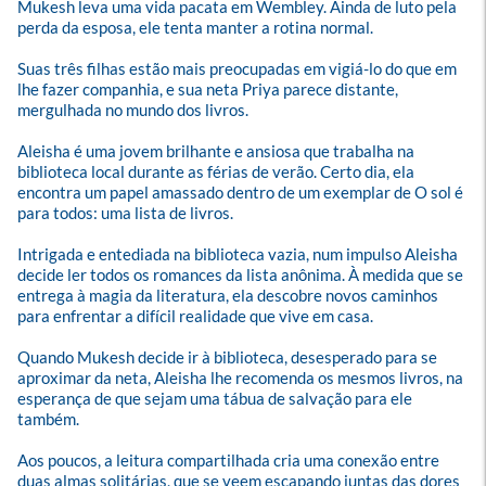
Mukesh leva uma vida pacata em Wembley. Ainda de luto pela 
perda da esposa, ele tenta manter a rotina normal. 

Suas três filhas estão mais preocupadas em vigiá-lo do que em 
lhe fazer companhia, e sua neta Priya parece distante, 
mergulhada no mundo dos livros. 

Aleisha é uma jovem brilhante e ansiosa que trabalha na 
biblioteca local durante as férias de verão. Certo dia, ela 
encontra um papel amassado dentro de um exemplar de O sol é 
para todos: uma lista de livros. 

Intrigada e entediada na biblioteca vazia, num impulso Aleisha 
decide ler todos os romances da lista anônima. À medida que se 
entrega à magia da literatura, ela descobre novos caminhos 
para enfrentar a difícil realidade que vive em casa. 

Quando Mukesh decide ir à biblioteca, desesperado para se 
aproximar da neta, Aleisha lhe recomenda os mesmos livros, na 
esperança de que sejam uma tábua de salvação para ele 
também. 

Aos poucos, a leitura compartilhada cria uma conexão entre 
duas almas solitárias, que se veem escapando juntas das dores 