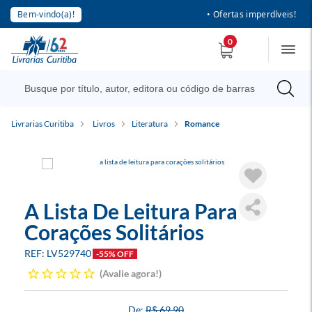
Bem-vindo(a)!
• Ofertas imperdíveis!
0
Livrarias Curitiba
Livros
Literatura
Romance
A Lista De Leitura Para
Corações Solitários
LV529740
-55% OFF
Avalie agora!
R$ 69,90