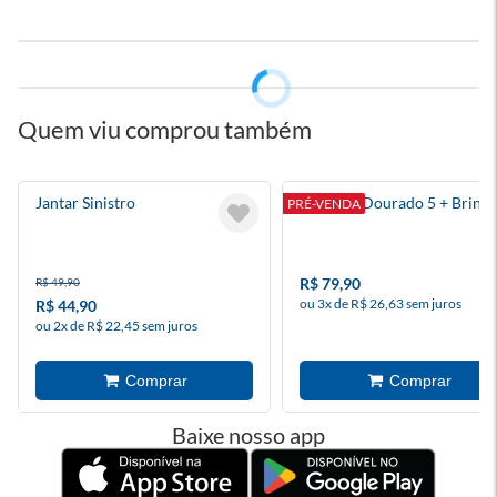
Quem viu comprou também
Jantar Sinistro
O Corvo Dourado 5 + Brind
PRÉ-VENDA
R$ 79,90
R$ 49,90
ou 3x de R$ 26,63 sem juros
R$ 44,90
ou 2x de R$ 22,45 sem juros
Baixe nosso app