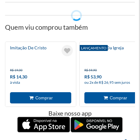
Quem viu comprou também
Imitação De Cristo
O Mistério Da Igreja
LANÇAMENTO
R$ 19,00
R$ 59,90
R$ 14,30
R$ 53,90
à vista
ou 2x de R$ 26,95 sem juros
Baixe nosso app