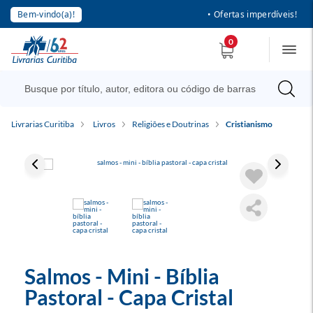
Bem-vindo(a)!
• Ofertas imperdíveis!
0
Livrarias Curitiba
Livros
Religiões e Doutrinas
Cristianismo
Salmos - Mini - Bíblia
Pastoral - Capa Cristal