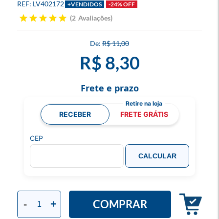
LV402172
+VENDIDOS
-24% OFF
2
Avaliações
R$ 11,00
R$ 8,30
Frete e prazo
RECEBER
FRETE GRÁTIS
CEP
CALCULAR
COMPRAR
-
+