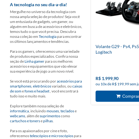
A tecnologia no seu dia-a-dia!
Mergulhe no universo da tecnologia com
nossa ampla seleção de produtos! Seja você
um entusiasta de gadgets, um gamer, ou
alguém em busca de acessórios e eletrônicos,
temos tudo o que você precisa. Descubra
nossa coleção em
Tecnologia
para encontrar
os últimos lançamentos e tendências.
Volante G29 - Ps4, Ps5,
Para os gamers, oferecemos uma variedade
Logitech
de produtos especializados. Confira nossa
seção de
Linha gamer
para os melhores
acessórios e equipamentos que vão elevar
sua experiência de jogo a um novo nível.
R$ 1.999,90
Se você está procurando por
acessórios para
ou 10x de R$ 199,99 sem j
smartphones
,
eletrônicos
variados, ou
caixas
de som
e
fones e headset
, você encontrará
tudo isso e muito mais.
Explore também nossa seleção de
informática
, incluindo
mouses
,
teclados
e
webcams
, além de
suprimentos
como
cartuchos e toners
e
pilhas
.
Para os apaixonados por cine e foto,
oferecemos
telescópios e microscópios
para