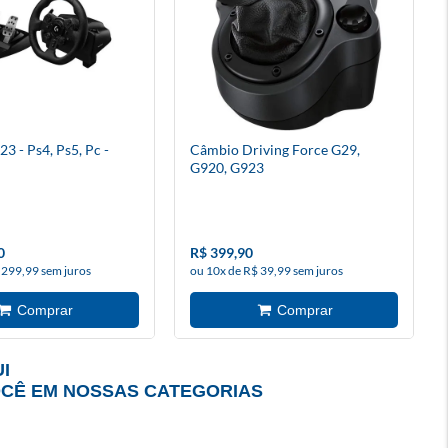
3 - Ps4, Ps5, Pc -
Câmbio Driving Force G29,
G920, G923
0
R$ 399,90
 299,99 sem juros
ou 10x de R$ 39,99 sem juros
I
OCÊ EM NOSSAS CATEGORIAS