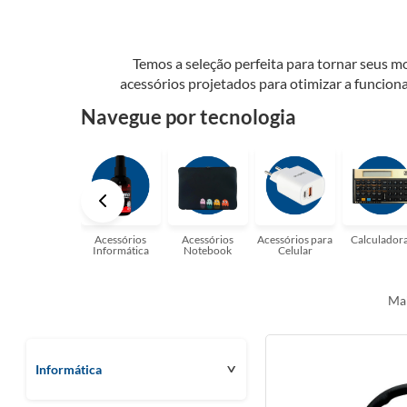
Temos a seleção perfeita para tornar seus 
acessórios projetados para otimizar a funcion
que são apenas alguns dos itens que você 
Navegue por tecnologia
surpreender com as possibilidad
Acessórios
Acessórios
Acessórios para
Calculador
Informática
Notebook
Celular
Mai
Informática