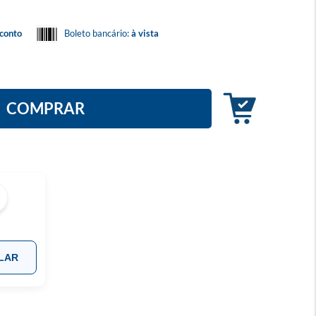
conto
Boleto bancário:
à vista
COMPRAR
LAR