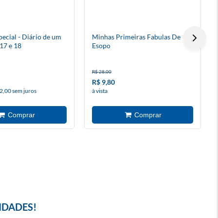
ecial - Diário de um
Minhas Primeiras Fabulas De
17 e 18
Esopo
R$ 28,00
R$ 9,80
2,00 sem juros
à vista
IDADES!