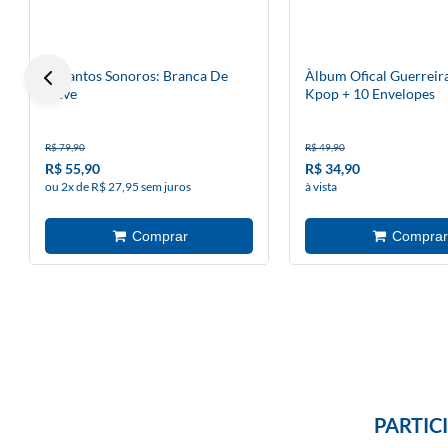
Encantos Sonoros: Branca De
Àlbum Ofical Guerreir
Neve
Kpop + 10 Envelopes
R$ 79,90
R$ 49,90
R$ 55,90
R$ 34,90
ou 2x de R$ 27,95 sem juros
à vista
PARTIC