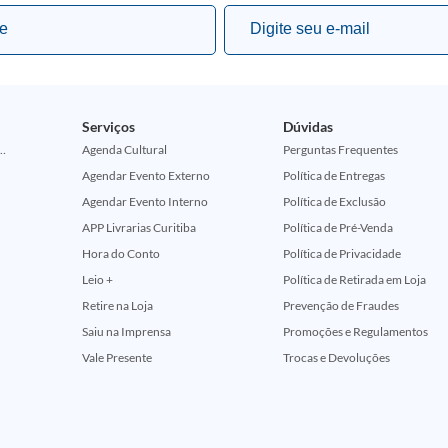
Serviços
Dúvidas
ção Comemorativa 50 Anos (Encontros Clássicos Dc E Marvel)
Agenda Cultural
Perguntas Frequentes
Agendar Evento Externo
Política de Entregas
Agendar Evento Interno
Política de Exclusão
APP Livrarias Curitiba
Política de Pré-Venda
Hora do Conto
Política de Privacidade
Leio +
Política de Retirada em Loja
Retire na Loja
Prevenção de Fraudes
Saiu na Imprensa
Promoções e Regulamentos
Vale Presente
Trocas e Devoluções