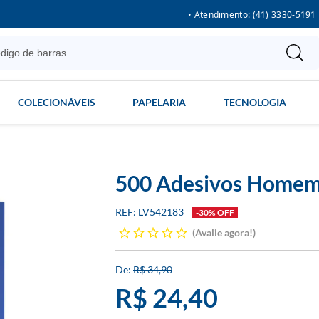
• Atendimento: (41) 3330-5191
COLECIONÁVEIS
PAPELARIA
TECNOLOGIA
500 Adesivos Home
LV542183
-30% OFF
Avalie agora!
R$ 34,90
R$ 24,40