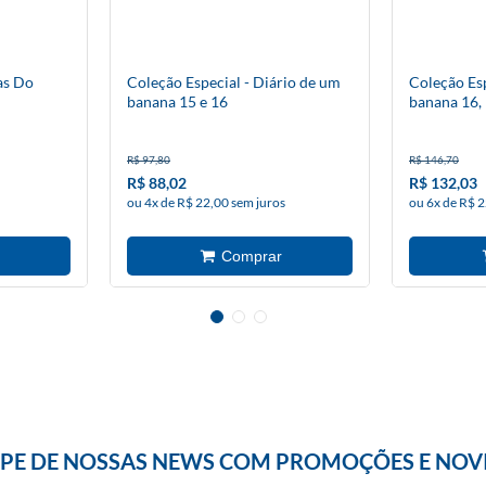
as Do
Coleção Especial - Diário de um
Coleção Esp
banana 15 e 16
banana 16, 
R$ 97,80
R$ 146,70
R$ 88,02
R$ 132,03
ou 4x de R$ 22,00 sem juros
ou 6x de R$ 2
IPE DE NOSSAS NEWS COM PROMOÇÕES E NOV