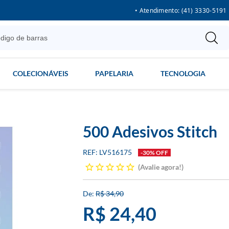
• Atendimento: (41) 3330-5191
COLECIONÁVEIS
PAPELARIA
TECNOLOGIA
500 Adesivos Stitch
LV516175
-30% OFF
Avalie agora!
R$ 34,90
R$ 24,40