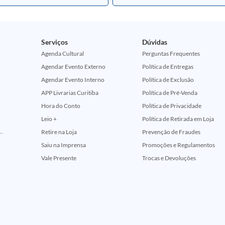
Serviços
Dúvidas
Agenda Cultural
Perguntas Frequentes
Agendar Evento Externo
Política de Entregas
Agendar Evento Interno
Política de Exclusão
APP Livrarias Curitiba
Política de Pré-Venda
Hora do Conto
Política de Privacidade
Leio +
Política de Retirada em Loja
ção Comemorativa 50 Anos (Encontros Clássicos Dc E Marvel)
Retire na Loja
Prevenção de Fraudes
Saiu na Imprensa
Promoções e Regulamentos
Vale Presente
Trocas e Devoluções