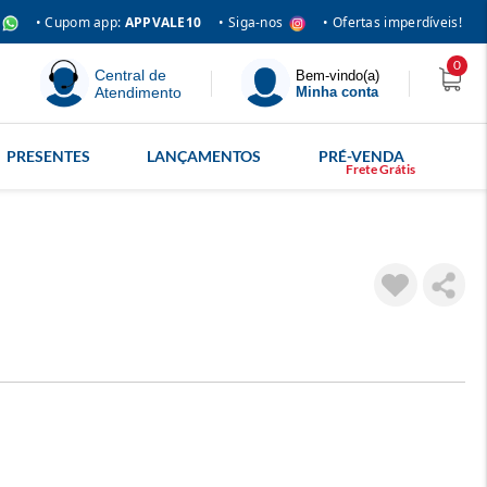
• Siga-nos
• Cupom app:
APPVALE10
• Ofertas imperdíveis!
0
Central de
Bem-vindo(a)
Atendimento
Minha conta
PRESENTES
LANÇAMENTOS
PRÉ-VENDA