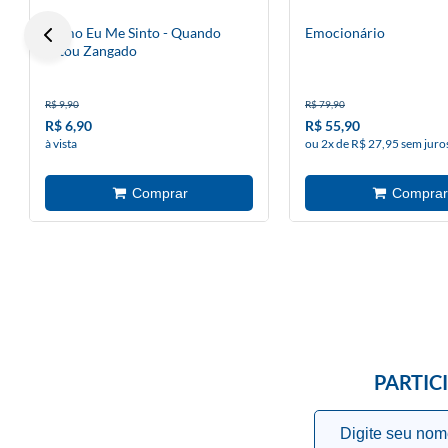
Como Eu Me Sinto - Quando
Emocionário
Estou Zangado
R$ 9,90
R$ 79,90
R$ 6,90
R$ 55,90
à vista
ou 2x de R$ 27,95 sem juro
PARTIC