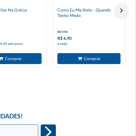
ilar Na Grécia
Como Eu Me Sinto - Quando
Tenho Medo
R$ 9,90
R$ 6,90
4,45 sem juros
à vista
IDADES!