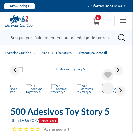
Bem-vindo(a)!
• Ofertas imperdíveis!
0
Livrarias Curitiba
Livros
Literatura
Literatura Infantil
500 Adesivos Toy Story 5
LV553077
-10% OFF
Avalie agora!