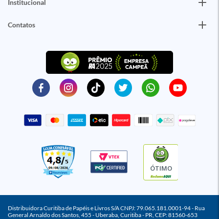
Institucional
Contatos
ÓTIMO
Distribuidora Curitiba de Papéis e Livros S/A CNPJ: 79.065.181.0001-94 - Rua
General Arnaldo dos Santos, 455 - Uberaba, Curitiba - PR, CEP: 81560-653