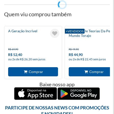
Quem viu comprou também
A Geração Incrível
Caderno De Teorias Da Pessy
+VENDIDOS
Mundo Torajo
R$ 69,90
R$ 49,90
R$ 52,40
R$ 44,90
ou 2x de R$ 26,20 sem juros
ou 2x de R$ 22,45 sem juros
Baixe nosso app
PARTICIPE DE NOSSAS NEWS COM PROMOÇÕES
E NOVIDADES!