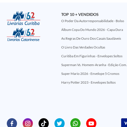
TOP 10 + VENDIDOS
O Poder Da Autorresponsabilidade - Bolso
Álbum Copa Do Mundo 2026 - Capa Dura
As Regras De Ouro Dos Casais Saudáveis
O Livro Das Verdades Ocultas
Curitiba Em Figurinhas - Envelopes Soltos
Superman Vs. Homem-Aranha - Edi
Super Mario 2026 - Envelope 5 Cromos
Harry Potter 2023 - Envelopes Soltos