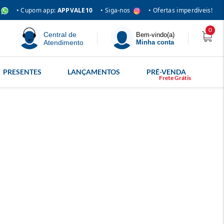
• Siga-nos
• Cupom app:
APPVALE10
• Ofertas imperdíveis!
0
Central de
Bem-vindo(a)
Atendimento
Minha conta
PRESENTES
LANÇAMENTOS
PRÉ-VENDA