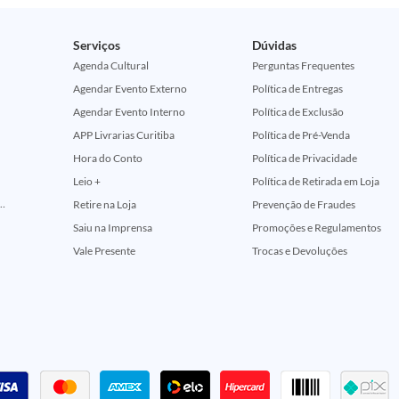
Serviços
Dúvidas
Agenda Cultural
Perguntas Frequentes
Agendar Evento Externo
Política de Entregas
Agendar Evento Interno
Política de Exclusão
APP Livrarias Curitiba
Política de Pré-Venda
Hora do Conto
Política de Privacidade
Leio +
Política de Retirada em Loja
ção Comemorativa 50 Anos (Encontros Clássicos Dc E Marvel)
Retire na Loja
Prevenção de Fraudes
Saiu na Imprensa
Promoções e Regulamentos
Vale Presente
Trocas e Devoluções