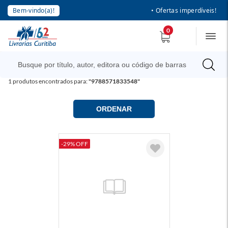
Bem-vindo(a)!
• Ofertas imperdíveis!
0
1
produtos encontrados para:
"9788571833548"
ORDENAR
-29% OFF