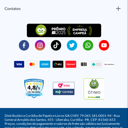
Contatos
ÓTIMO
Distribuidora Curitiba de Papéis e Livros S/A CNPJ: 79.065.181.0001-94 - Rua
General Arnaldo dos Santos, 455 - Uberaba, Curitiba - PR, CEP: 81560-653
Preços, condições de pagamento e valores de frete são válidos exclusivamente
para as compras efetuadas em nosso site, não valendo, necessariamente, para as