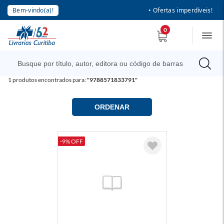
Bem-vindo(a)!
• Ofertas imperdíveis!
0
1
produtos encontrados para:
"9788571833791"
ORDENAR
-9% OFF