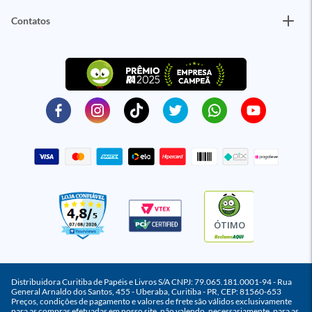
Contatos
ÓTIMO
Distribuidora Curitiba de Papéis e Livros S/A CNPJ: 79.065.181.0001-94 - Rua
General Arnaldo dos Santos, 455 - Uberaba, Curitiba - PR, CEP: 81560-653
Preços, condições de pagamento e valores de frete são válidos exclusivamente
para as compras efetuadas em nosso site, não valendo, necessariamente, para as