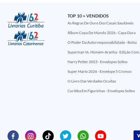
TOP 10 + VENDIDOS
As Regras De Ouro Dos Casais Saudáveis
Álbum Copa Do Mundo 2026 - Capa Dura
O Poder Da Autorresponsabilidade - Bolso
Superman Vs. Homem-Aranha - Edi
Harry Potter 2023 - Envelopes Soltos
Super Mario 2026 - Envelope 5 Cromos
O Livro Das Verdades Ocultas
Curitiba Em Figurinhas - Envelopes Soltos