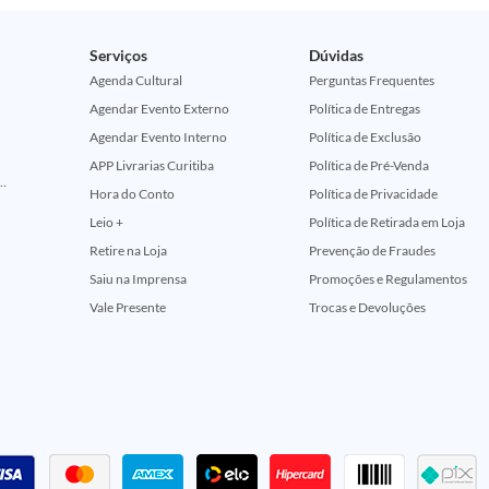
Serviços
Dúvidas
Agenda Cultural
Perguntas Frequentes
Agendar Evento Externo
Política de Entregas
Agendar Evento Interno
Política de Exclusão
APP Livrarias Curitiba
Política de Pré-Venda
ção Comemorativa 50 Anos (Encontros Clássicos Dc E Marvel)
Hora do Conto
Política de Privacidade
Leio +
Política de Retirada em Loja
Retire na Loja
Prevenção de Fraudes
Saiu na Imprensa
Promoções e Regulamentos
Vale Presente
Trocas e Devoluções