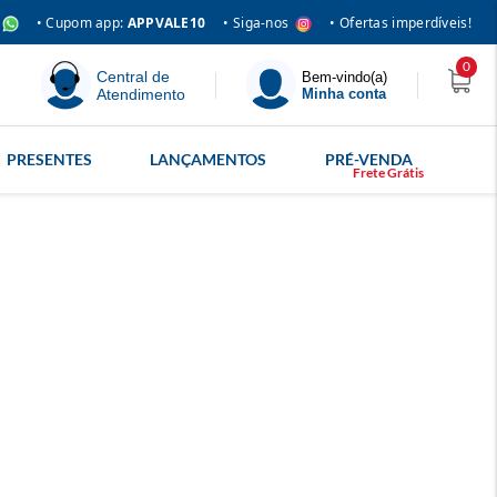
• Siga-nos
• Cupom app:
APPVALE10
• Ofertas imperdíveis!
0
Central de
Bem-vindo(a)
Atendimento
Minha conta
PRESENTES
LANÇAMENTOS
PRÉ-VENDA