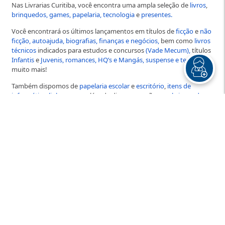
Nas Livrarias Curitiba, você encontra uma ampla seleção de
livros
,
brinquedos,
games,
papelaria,
tecnologia
e
presentes.
Você encontrará os últimos lançamentos em títulos de
ficção
e
não
ficção,
autoajuda,
biografias,
finanças e negócios,
bem como
livros
técnicos
indicados para estudos e concursos
(Vade Mecum),
títulos
Infantis
e
Juvenis,
romances,
HQ’s e Mangás,
suspense e terror
e
muito mais!
Também dispomos de
papelaria escolar
e
escritório
,
itens de
informática
,
linha gamer
, além de diversas opções em
brinquedos
e
presentes
para todas as idades!
Nossos produtos são cuidadosamente selecionados para atender
às suas necessidades, por isso, se você está procurando ampliar
seus horizontes ou simplesmente desfrutar de um
bom livro
,
explore nossas categorias e descubra
um universo de
possibilidades!
Adquira o
vale presente online
das Livrarias Curitiba! Pode ser
utilizado em qualquer item disponível no site! Efetue o pagamento
via Pix no:
CNPJ: 79.065.181.0001-94
-
Distribuidora Curitiba de
Papéis e Livros
e envie o comprovante no Whats:
(41) 3330-5191
informando seu interesse no vale presente!