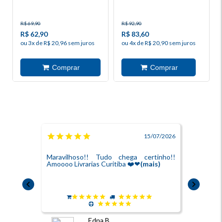
R$ 69,90
R$ 92,90
R$ 62,90
R$ 83,60
ou 3x de R$ 20,96 sem juros
ou 4x de R$ 20,90 sem juros
15/07/2026
Maravilhoso!! Tudo chega certinho!!
Loja fácil
Amoooo Livrarias Curitiba ❤️❤
(mais)
e entrei e
Edna B.