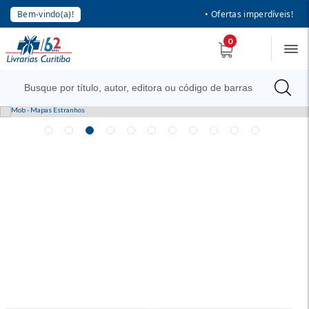
Bem-vindo(a)!
• Ofertas imperdíveis!
0