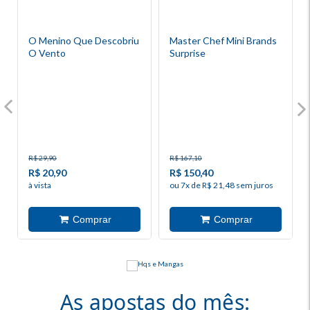
O Menino Que Descobriu
Master Chef Mini Brands
O Vento
Surprise
R$ 29,90
R$ 167,10
R$ 20,90
R$ 150,40
à vista
ou 7x de R$ 21,48 sem juros
As apostas do mês: