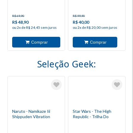
R$ 69,90
R$ 99,90
R$ 48,90
R$ 40,00
ou 2x de R$ 24,45 sem juros
ou 2x de R$ 20,00 sem juros
Seleção Geek:
Naruto - Namikaze Iii
Star Wars - The High
Shippuden Vibration
Republic - Trilha Do
Stars Figu
Engano